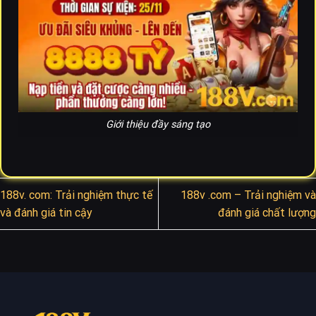
Giới thiệu đầy sáng tạo
188v. com: Trải nghiệm thực tế
188v .com – Trải nghiệm và
và đánh giá tin cậy
đánh giá chất lượng