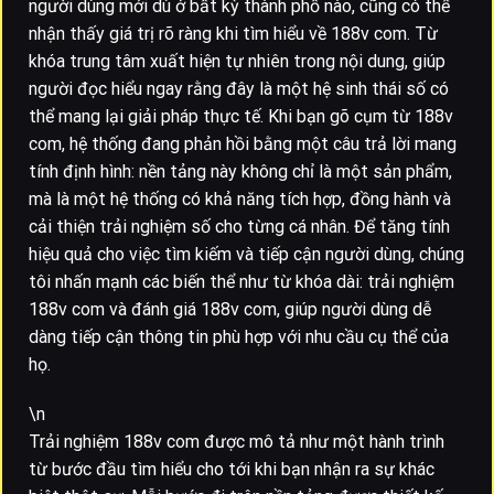
người dùng mới dù ở bất kỳ thành phố nào, cũng có thể
nhận thấy giá trị rõ ràng khi tìm hiểu về 188v com. Từ
khóa trung tâm xuất hiện tự nhiên trong nội dung, giúp
người đọc hiểu ngay rằng đây là một hệ sinh thái số có
thể mang lại giải pháp thực tế. Khi bạn gõ cụm từ 188v
com, hệ thống đang phản hồi bằng một câu trả lời mang
tính định hình: nền tảng này không chỉ là một sản phẩm,
mà là một hệ thống có khả năng tích hợp, đồng hành và
cải thiện trải nghiệm số cho từng cá nhân. Để tăng tính
hiệu quả cho việc tìm kiếm và tiếp cận người dùng, chúng
tôi nhấn mạnh các biến thể như từ khóa dài: trải nghiệm
188v com và đánh giá 188v com, giúp người dùng dễ
dàng tiếp cận thông tin phù hợp với nhu cầu cụ thể của
họ.
\n
Trải nghiệm 188v com được mô tả như một hành trình
từ bước đầu tìm hiểu cho tới khi bạn nhận ra sự khác