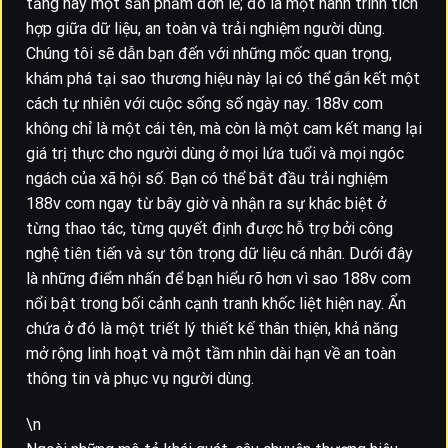
tảng hay một sản phẩm đơn lẻ; đó là một hành trình tích
hợp giữa dữ liệu, an toàn và trải nghiệm người dùng.
Chúng tôi sẽ dẫn bạn đến với những mốc quan trọng,
khám phá tại sao thương hiệu này lại có thể gắn kết một
cách tự nhiên với cuộc sống số ngày nay. 188v com
không chỉ là một cái tên, mà còn là một cam kết mang lại
giá trị thực cho người dùng ở mọi lứa tuổi và mọi ngóc
ngách của xã hội số. Bạn có thể bắt đầu trải nghiệm
188v com ngay từ bây giờ và nhận ra sự khác biệt ở
từng thao tác, từng quyết định được hỗ trợ bởi công
nghệ tiên tiến và sự tôn trọng dữ liệu cá nhân. Dưới đây
là những điểm nhấn để bạn hiểu rõ hơn vì sao 188v com
nổi bật trong bối cảnh cạnh tranh khốc liệt hiện nay. Ẩn
chứa ở đó là một triết lý thiết kế thân thiện, khả năng
mở rộng linh hoạt và một tầm nhìn dài hạn về an toàn
thông tin và phục vụ người dùng.
\n