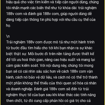
hiệu quả cho việc tìm kiếm và tiếp cận người dùng, chúng
tôi nhấn mạnh các biến thể như từ khóa dài: trải nghiệm
188v com và đánh giá 188v com, giúp người dùng dễ
dàng tiếp cận thông tin phù hợp với nhu cầu cụ thể của
họ.
\n
Trải nghiệm 188v com được mô tả như một hành trình
từ bước đầu tìm hiểu cho tới khi bạn nhận ra sự khác
biệt thật sự. Mỗi bước đi trên nền tảng được thiết kế
để tối ưu hoá thời gian, nâng cao hiệu suất và mang lại
cảm giác kiểm soát. Với nội dung này, chúng tôi mong
bạn sẽ có cái nhìn sâu sắc hơn về cách 188v com vận
hành, cách nó bảo vệ dữ liệu, và cách nó có thể trở thành
một phần không thể thiếu của thói quen số hóa cá nhân
và doanh nghiệp. Đánh giá 188v com sẽ đến từ trải
nghiệm thực tế của bạn sau khi khai thác các tính năng
then chốt, từ đó cung cấp phản hồi có giá trị cho cả