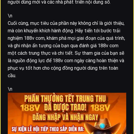
người dùng mới và các nhà phát triển nội dung số.
\n
Cuối cùng, mục tiêu của phần này không chỉ là giới thiệu,
mà còn khuyến khích hành động. Hãy tiến tới bước trải
nghiệm 188v com, khám phá mọi giai đoạn của quá trình,
và ghi nhận ấn tượng của bạn qua đánh giá 188v com
một cách trung thực và chi tiết. Sự tham gia của bạn sẽ
là nguồn động lực để 188v com ngày càng hoàn thiện và
phục vụ tốt hơn cho cộng đồng người dùng trên toàn
cầu.
\n