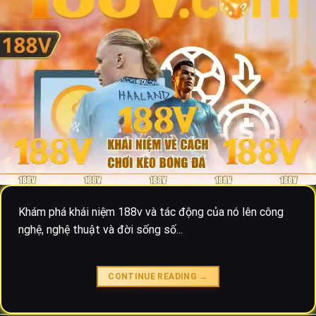
Khám phá khái niệm 188v và tác động của nó lên công
nghệ, nghệ thuật và đời sống số...
CONTINUE READING
→