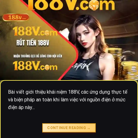
Bài viết giới thiệu khái niệm 188V, các ứng dụng thực tế
và biện pháp an toàn khi làm việc với nguồn điện ở mức
điện áp này...
CONTINUE READING
→