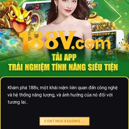
Khám phá 188v, một khái niệm liên quan đến công nghệ
và hệ thống năng lượng, và ảnh hưởng của nó đối với
tương lai...
CONTINUE READING
→