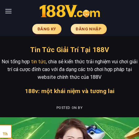
Skip
to
content
ĐĂNG KÝ
ĐĂNG NHẬP
Tin Tức Giải Trí Tại 188V
Nơi tổng hợp
tin tức
, chia sẻ kiến thức trải nghiệm vui chơi giải
trí cá cược đỉnh cao với đa dạng các trò chơi hợp pháp tại
website chính thức của 188V
188v: một khái niệm và tương lai
POSTED ON
BY
Th