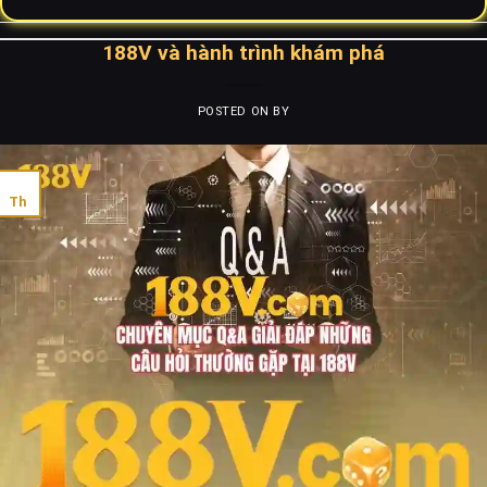
188V và hành trình khám phá
POSTED ON
BY
Th