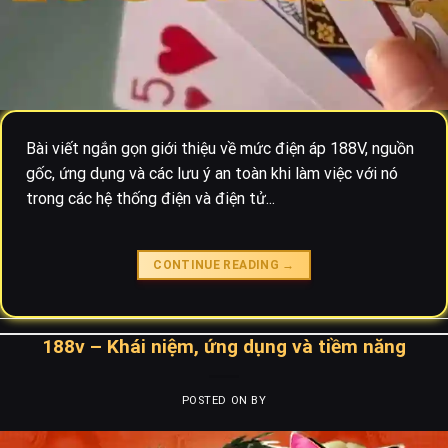
Bài viết ngắn gọn giới thiệu về mức điện áp 188V, nguồn
gốc, ứng dụng và các lưu ý an toàn khi làm việc với nó
trong các hệ thống điện và điện tử...
CONTINUE READING
→
188v – Khái niệm, ứng dụng và tiềm năng
POSTED ON
BY