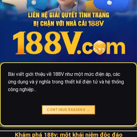
Bài viết giới thiệu về 188V như một mức điện áp, các
ứng dụng và ý nghĩa trong thiết kế điện tử và hệ thống
công nghiệp...
CONTINUE READING
→
Khám phá 188v: một khái niệm độc đáo