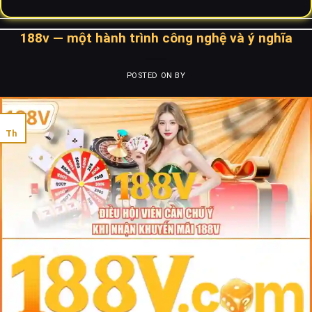
188v — một hành trình công nghệ và ý nghĩa
POSTED ON
BY
Th