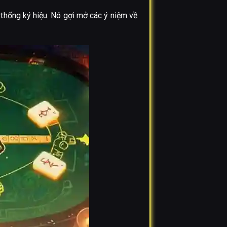
hống ký hiệu. Nó gợi mở các ý niệm về