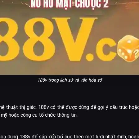
188v trong lịch sử và văn hóa số
hệ thuật thị giác, 188v có thể được dùng để gợi ý cấu trúc hoặ
 mỹ hoặc công cụ tổ chức thông tin.
 hoạ dùng 188v để sắp xếp bố cục theo một lưới nhất định, hoặc