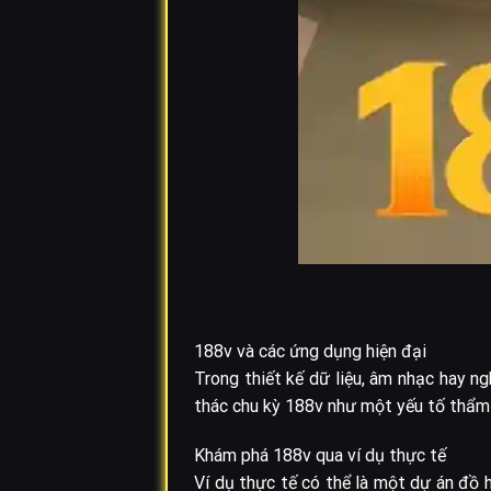
188v và các ứng dụng hiện đại
Trong thiết kế dữ liệu, âm nhạc hay ng
thác chu kỳ 188v như một yếu tố thẩm
Khám phá 188v qua ví dụ thực tế
Ví dụ thực tế có thể là một dự án đồ