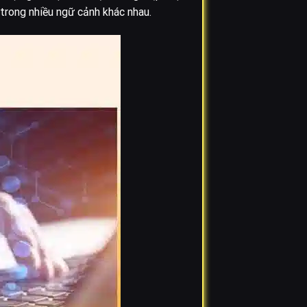
 trong nhiều ngữ cảnh khác nhau.