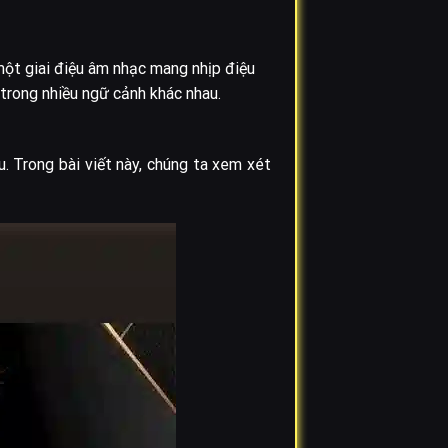
một giai điệu âm nhạc mang nhịp điệu
 trong nhiều ngữ cảnh khác nhau.
. Trong bài viết này, chúng ta xem xét