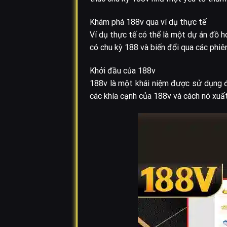
Khám phá 188v qua ví dụ thực tế
Ví dụ thực tế có thể là một dự án đồ 
có chu kỳ 188 và biến đổi qua các phiê
Khởi đầu của 188v
188v là một khái niệm được sử dụng để
các khía cạnh của 188v và cách nó xuất