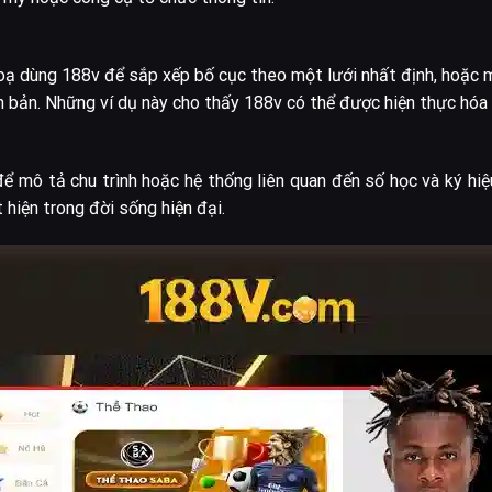
hoạ dùng 188v để sắp xếp bố cục theo một lưới nhất định, hoặc 
n bản. Những ví dụ này cho thấy 188v có thể được hiện thực hóa
 mô tả chu trình hoặc hệ thống liên quan đến số học và ký hiệu
 hiện trong đời sống hiện đại.