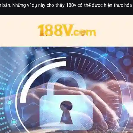
n bản. Những ví dụ này cho thấy 188v có thể được hiện thực hóa