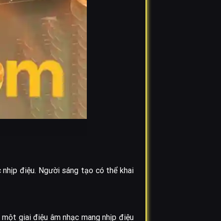
c nhịp điệu. Người sáng tạo có thể khai
 một giai điệu âm nhạc mang nhịp điệu