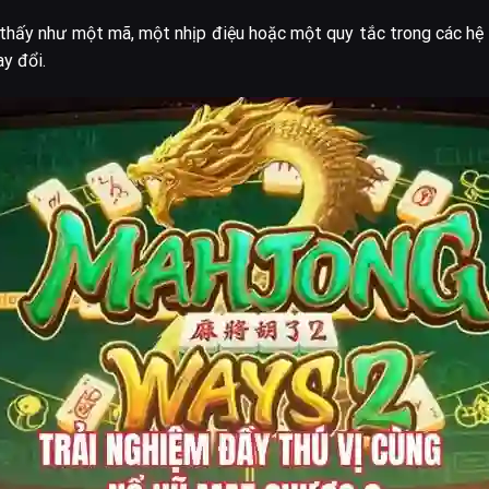
thấy như một mã, một nhịp điệu hoặc một quy tắc trong các hệ t
ay đổi.