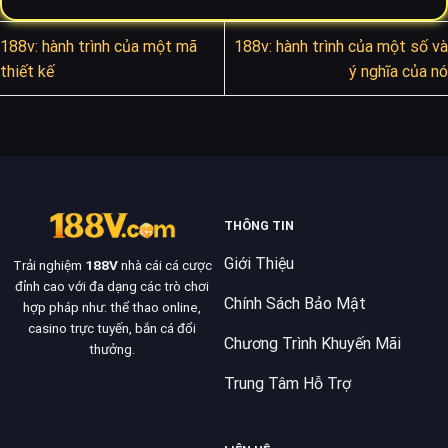
188v: hành trình của một mã
188v: hành trình của một số và
thiết kế
ý nghĩa của nó
THÔNG TIN
Giới Thiệu
Trải nghiệm
188V
nhà cái cá cược
đỉnh cao với đa dạng các trò chơi
Chính Sách Bảo Mật
hợp pháp như: thể thao online,
casino trực tuyến, bắn cá đổi
Chương Trình Khuyến Mãi
thưởng.
Trung Tâm Hỗ Trợ