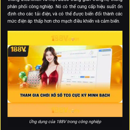
phân phối công nghiệp. Nó có thể cung cấp hiệu suất ổn
định cho các tải điện, và có thể được biến đổi thành các
mức điện áp thấp hơn cho mạch điều khiển và cảm biến.
Ứng dụng của 188V trong công nghiệp