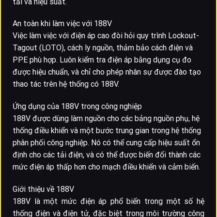
tải và hiệu suất.
An toàn khi làm việc với 188V
Việc làm việc với điện áp cao đòi hỏi quy trình Lockout-
Tagout (LOTO), cách ly nguồn, thảm bảo cách điện và
PPE phù hợp. Luôn kiểm tra điện áp bằng dụng cụ đo
được hiệu chuẩn, và chỉ cho phép nhân sự được đào tạo
thao tác trên hệ thống có 188V.
Ứng dụng của 188V trong công nghiệp
188V được dùng làm nguồn cho các bảng nguồn phụ, hệ
thống điều khiển và một bước trung gian trong hệ thống
phân phối công nghiệp. Nó có thể cung cấp hiệu suất ổn
định cho các tải điện, và có thể được biến đổi thành các
mức điện áp thấp hơn cho mạch điều khiển và cảm biến.
Giới thiệu về 188V
188V là một mức điện áp phổ biến trong một số hệ
thống điện và điện tử, đặc biệt trong môi trường công