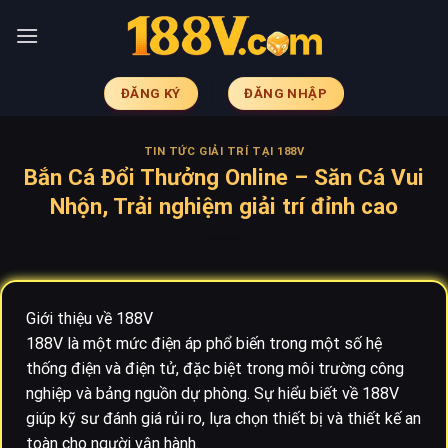
Skip
to
content
ĐĂNG KÝ
ĐĂNG NHẬP
TIN TỨC GIẢI TRÍ TẠI 188V
Bắn Cá Đổi Thưởng Online – Săn Cá Vui
Nhộn, Trải nghiệm giải trí đỉnh cao
Giới thiệu về 188V
188V là một mức điện áp phổ biến trong một số hệ
thống điện và điện tử, đặc biệt trong môi trường công
nghiệp và bảng nguồn dự phòng. Sự hiểu biết về 188V
giúp kỹ sư đánh giá rủi ro, lựa chọn thiết bị và thiết kế an
toàn cho người vận hành.