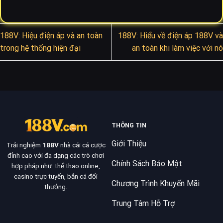
188V: Hiệu điện áp và an toàn
188V: Hiểu về điện áp 188V và
trong hệ thống hiện đại
an toàn khi làm việc với nó
THÔNG TIN
Giới Thiệu
Trải nghiệm
188V
nhà cái cá cược
đỉnh cao với đa dạng các trò chơi
Chính Sách Bảo Mật
hợp pháp như: thể thao online,
casino trực tuyến, bắn cá đổi
Chương Trình Khuyến Mãi
thưởng.
Trung Tâm Hỗ Trợ