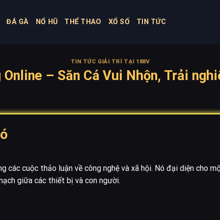
ĐÁ GÀ
NỔ HŨ
THỂ THAO
XỔ SỐ
TIN TỨC
TIN TỨC GIẢI TRÍ TẠI 188V
Online – Săn Cá Vui Nhộn, Trải nghiệ
nó
ng các cuộc thảo luận về công nghệ và xã hội. Nó đại diện cho mộ
ạch giữa các thiết bị và con người.