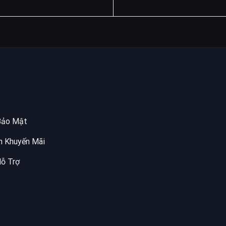
Bảo Mật
h Khuyến Mãi
ỗ Trợ