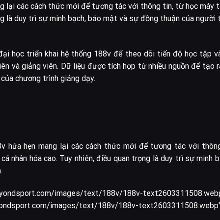
 lại các cách thức mới để tương tác với thông tin, từ học máy 
ng là duy trì sự minh bạch, bảo mật và sự đồng thuận của người 
đại học triển khai hệ thống 188v để theo dõi tiến độ học tập v
viên và giảng viên. Dữ liệu được tích hợp từ nhiều nguồn để tạo 
 của chương trình giảng dạy.
i
v hứa hẹn mang lại các cách thức mới để tương tác với thông 
á nhân hóa cao. Tuy nhiên, điều quan trọng là duy trì sự minh
.
tbeyondsport.com/images/text/188v/188v-text2603311508.webp
eyondsport.com/images/text/188v/188v-text2603311508.webp"