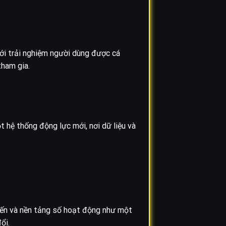
tới trải nghiệm người dùng được cá
tham gia.
t hệ thống động lực mới, nơi dữ liệu và
biến và nền tảng số hoạt động như một
ổi.