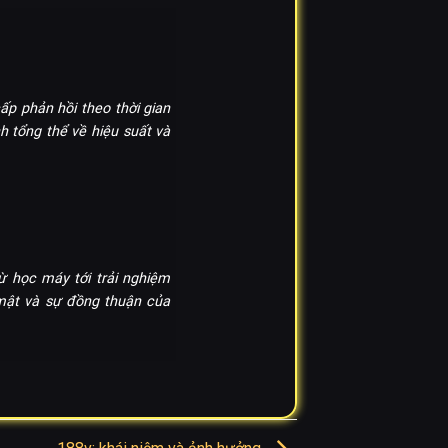
ấp phản hồi theo thời gian
h tổng thể về hiệu suất và
ừ học máy tới trải nghiệm
 mật và sự đồng thuận của