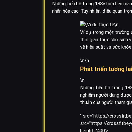
Những tiến bộ trong 188v hứa hẹn mang
nhân hóa cao. Tuy nhiên, điều quan trọ
Ví dụ thực tế\n
Ví dụ trong một trường 
thời gian thực cho sinh 
về hiệu suất và sức khỏe
\n\n
Phát triển tương la
\n
Những tiến bộ trong 188
nghiệm người dùng được c
thuận của người tham gia
" src="https://crossfi
src="https://crossfitb
height='400'>