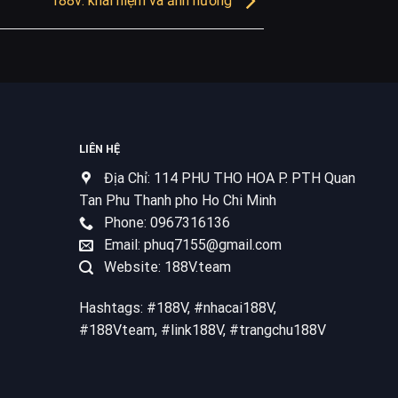
188v: khái niệm và ảnh hưởng
LIÊN HỆ
Địa Chỉ: 114 PHU THO HOA P. PTH Quan
Tan Phu Thanh pho Ho Chi Minh
Phone: 0967316136
Email:
phuq7155@gmail.com
Website: 188V.team
Hashtags: #188V, #nhacai188V,
#188Vteam, #link188V, #trangchu188V