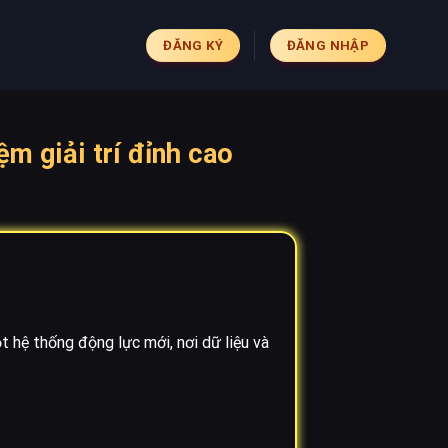
ĐĂNG KÝ
ĐĂNG NHẬP
m giải trí đỉnh cao
t hệ thống động lực mới, nơi dữ liệu và