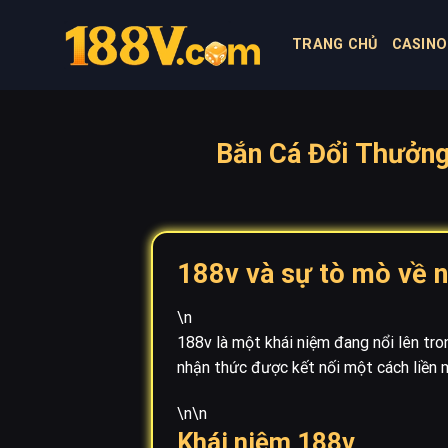
Skip
to
TRANG CHỦ
CASINO
content
Bắn Cá Đổi Thưởng 
188v và sự tò mò về 
\n
188v là một khái niệm đang nổi lên tro
nhận thức được kết nối một cách liền m
\n\n
Khái niệm 188v