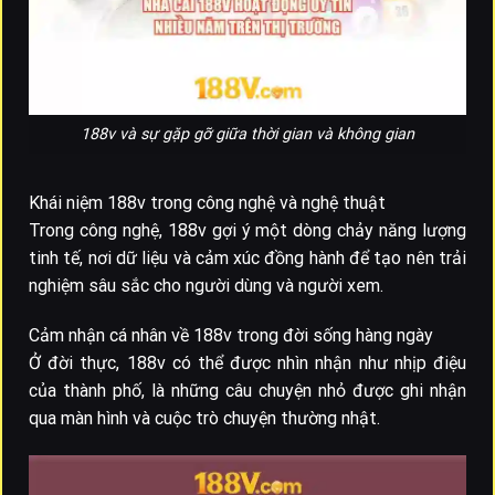
188v và sự gặp gỡ giữa thời gian và không gian
Khái niệm 188v trong công nghệ và nghệ thuật
Trong công nghệ, 188v gợi ý một dòng chảy năng lượng
tinh tế, nơi dữ liệu và cảm xúc đồng hành để tạo nên trải
nghiệm sâu sắc cho người dùng và người xem.
Cảm nhận cá nhân về 188v trong đời sống hàng ngày
Ở đời thực, 188v có thể được nhìn nhận như nhịp điệu
của thành phố, là những câu chuyện nhỏ được ghi nhận
qua màn hình và cuộc trò chuyện thường nhật.