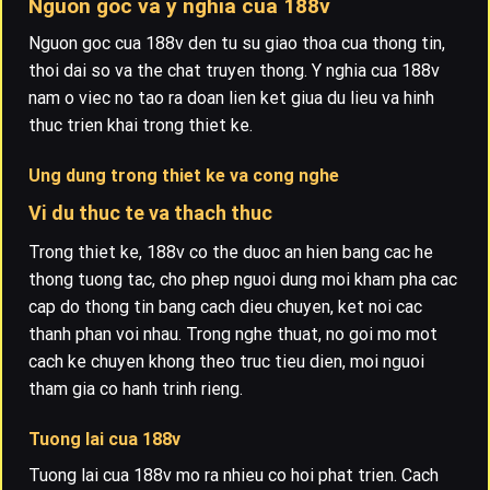
Nguon goc va y nghia cua 188v
Nguon goc cua 188v den tu su giao thoa cua thong tin,
thoi dai so va the chat truyen thong. Y nghia cua 188v
nam o viec no tao ra doan lien ket giua du lieu va hinh
thuc trien khai trong thiet ke.
Ung dung trong thiet ke va cong nghe
Vi du thuc te va thach thuc
Trong thiet ke, 188v co the duoc an hien bang cac he
thong tuong tac, cho phep nguoi dung moi kham pha cac
cap do thong tin bang cach dieu chuyen, ket noi cac
thanh phan voi nhau. Trong nghe thuat, no goi mo mot
cach ke chuyen khong theo truc tieu dien, moi nguoi
tham gia co hanh trinh rieng.
Tuong lai cua 188v
Tuong lai cua 188v mo ra nhieu co hoi phat trien. Cach