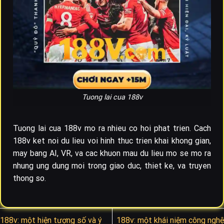
Tuong lai cua 188v
Tuong lai cua 188v mo ra nhieu co hoi phat trien. Cach
188v ket noi du lieu voi hinh thuc trien khai khong gian,
may bang AI, VR, va cac khuon mau du lieu mo se mo ra
nhung ung dung moi trong giao duc, thiet ke, va truyen
thong so.
188v: một hiện tượng số và ý
188v: một khái niệm công nghệ