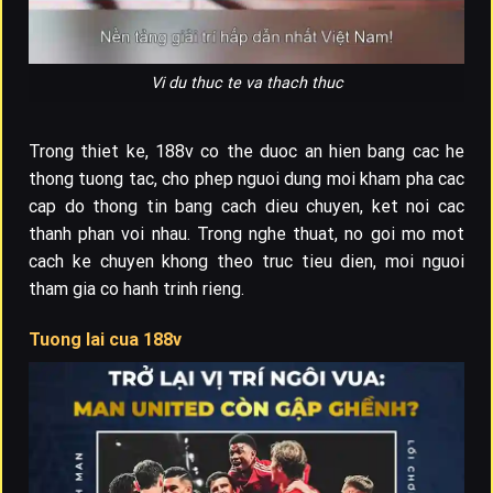
Vi du thuc te va thach thuc
Trong thiet ke, 188v co the duoc an hien bang cac he
thong tuong tac, cho phep nguoi dung moi kham pha cac
cap do thong tin bang cach dieu chuyen, ket noi cac
thanh phan voi nhau. Trong nghe thuat, no goi mo mot
cach ke chuyen khong theo truc tieu dien, moi nguoi
tham gia co hanh trinh rieng.
Tuong lai cua 188v