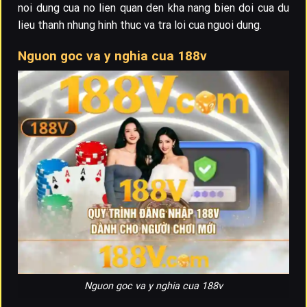
noi dung cua no lien quan den kha nang bien doi cua du
lieu thanh nhung hinh thuc va tra loi cua nguoi dung.
Nguon goc va y nghia cua 188v
Nguon goc va y nghia cua 188v