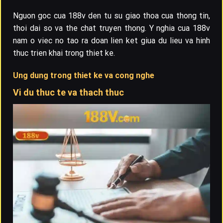
Nguon goc cua 188v den tu su giao thoa cua thong tin,
thoi dai so va the chat truyen thong. Y nghia cua 188v
nam o viec no tao ra doan lien ket giua du lieu va hinh
thuc trien khai trong thiet ke.
Ung dung trong thiet ke va cong nghe
Vi du thuc te va thach thuc