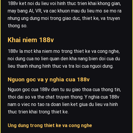
188v ket noi du lieu voi hinh thuc trien khai khong gian,
may bang AI, VR, va cac khuon mau du lieu mo se mo ra
nhung ung dung moi trong giao duc, thiet ke, va truyen
thong so.
Khai niem 188v
188v la mot kha niem mo trong thiet ke va cong nghe,
noi dung cua no lien quan den kha nang bien doi cua du
lieu thanh nhung hinh thuc va tra loi cua nguoi dung.
Nguon goc va y nghia cua 188v
Nguon goc cua 188v den tu su giao thoa cua thong tin,
thoi dai so va the chat truyen thong. Y nghia cua 188v
nam o viec no tao ra doan lien ket giua du lieu va hinh
thuc trien khai trong thiet ke.
Ung dung trong thiet ke va cong nghe