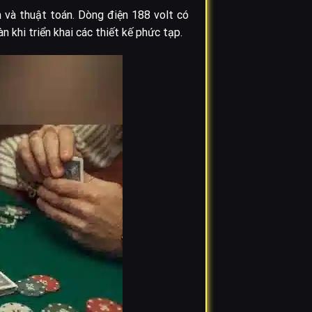
 và thuật toán. Dòng điện 188 volt có
 khi triển khai các thiết kế phức tạp.