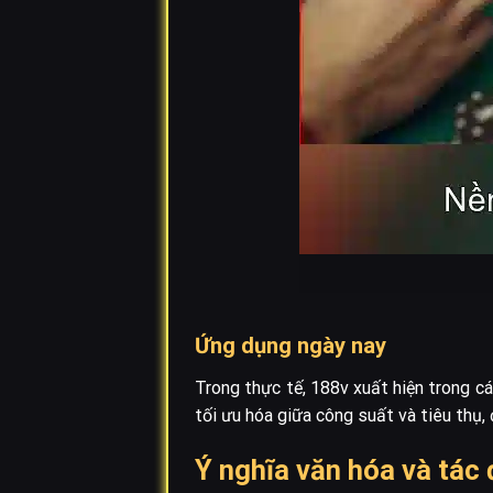
Ứng dụng ngày nay
Trong thực tế, 188v xuất hiện trong c
tối ưu hóa giữa công suất và tiêu thụ
Ý nghĩa văn hóa và tác