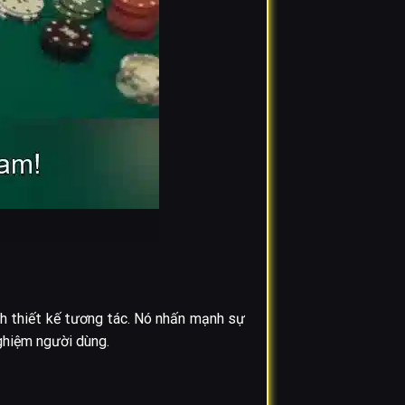
nh thiết kế tương tác. Nó nhấn mạnh sự
ghiệm người dùng.