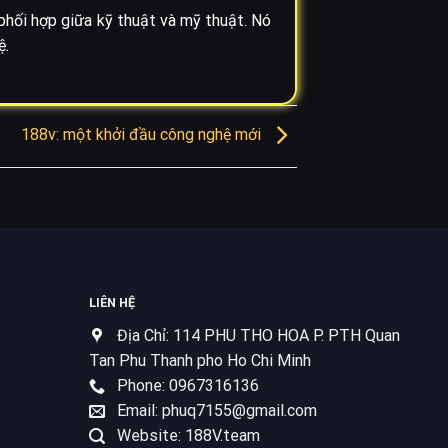
phối hợp giữa kỹ thuật và mỹ thuật. Nó
ệ.
188v: một khởi đầu công nghệ mới
LIÊN HỆ
Địa Chỉ: 114 PHU THO HOA P. PTH Quan
Tan Phu Thanh pho Ho Chi Minh
Phone: 0967316136
Email:
phuq7155@gmail.com
Website: 188V.team