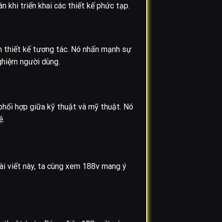
 khi triển khai các thiết kế phức tạp.
h thiết kế tương tác. Nó nhấn mạnh sự
ghiệm người dùng.
phối hợp giữa kỹ thuật và mỹ thuật. Nó
ệ.
bài viết này, ta cùng xem 188v mang ý