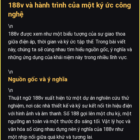
188v và hành trình của một ký ức công
nghệ
\n
188v được xem như một biểu tượng của sự giao thoa
giữa điện áp, thời gian và ký ức tập thể. Trong bài viết
này, chúng ta sẽ cùng nhau tìm hiểu nguồn gốc, ý nghĩa và
những ứng dụng của khái niệm này trong nhiều lĩnh vực.
\n
Nguồn gốc và ý nghĩa
\n
Thuật ngữ 188v xuất hiện từ một dự án nghiên cứu thử
nghiệm, nơi các nhà thiết kế và kỹ sư kết nối tín hiệu điện
với hình ảnh và âm thanh. Số 188 gợi lên một chu kỳ, một
ngưỡng an toàn và một thước đo sáng tối. Vật lý học và
văn hóa số cùng nhau dựng nên ý nghĩa của 188v như
một nhịp nối giữa quá khứ và tương lai.