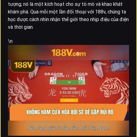
tượng; nó là một kích hoạt cho sự tò mò và khao khát
khám phá. Qua mỗi một lần đối thoại với 188v, chúng ta
học được cách nhìn nhận thế giới theo nhịp điệu của điện
và thời gian.
\n