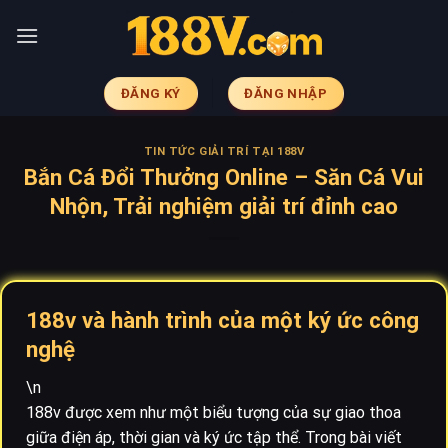
Skip
to
content
ĐĂNG KÝ
ĐĂNG NHẬP
TIN TỨC GIẢI TRÍ TẠI 188V
Bắn Cá Đổi Thưởng Online – Săn Cá Vui
Nhộn, Trải nghiệm giải trí đỉnh cao
188v và hành trình của một ký ức công
nghệ
\n
188v được xem như một biểu tượng của sự giao thoa
giữa điện áp, thời gian và ký ức tập thể. Trong bài viết