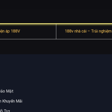
iện áp 188V
188v nhà cái – Trải nghiệm
Bảo Mật
h Khuyến Mãi
ỗ Trợ