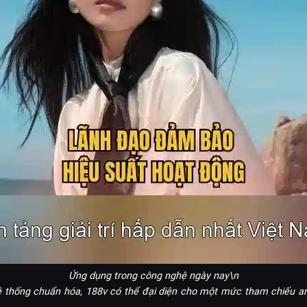
Ứng dụng trong công nghệ ngày nay\n
ệ thống chuẩn hóa, 188v có thể đại diện cho một mức tham chiếu 