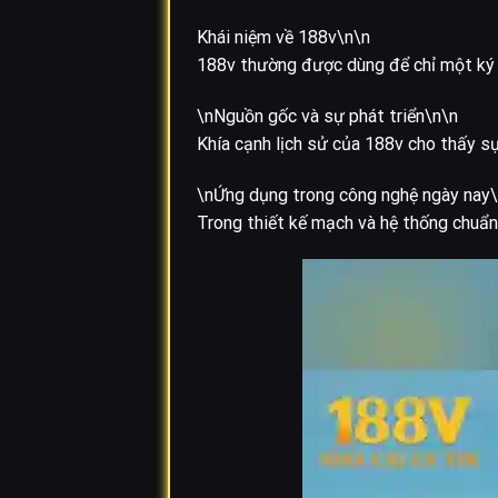
Khái niệm về 188v
\n
\n
188v thường được dùng để chỉ một ký h
\n
Nguồn gốc và sự phát triển
\n
\n
Khía cạnh lịch sử của 188v cho thấy sự 
\n
Ứng dụng trong công nghệ ngày nay
Trong thiết kế mạch và hệ thống chuẩn