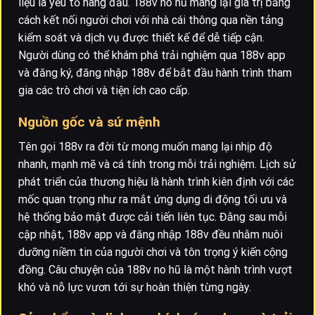
liệu là yếu tố hàng đầu. 188v no hũ mang lại giá trị bằng
cách kết nối người chơi với nhà cái thông qua nền tảng
kiểm soát và dịch vụ được thiết kế để dễ tiếp cận.
Người dùng có thể khám phá trải nghiệm qua 188v app
và đăng ký, đăng nhập 188v để bắt đầu hành trình tham
gia các trò chơi và tiện ích cao cấp.
Nguồn gốc và sứ mệnh
Tên gọi 188v ra đời từ mong muốn mang lại nhịp độ
nhanh, mạnh mẽ và cá tính trong mỗi trải nghiệm. Lịch sử
phát triển của thương hiệu là hành trình kiên định với các
mốc quan trọng như ra mắt ứng dụng di động tối ưu và
hệ thống bảo mật được cải tiến liên tục. Đằng sau mỗi
cập nhật, 188v app và đăng nhập 188v đều nhằm nuôi
dưỡng niềm tin của người chơi và tôn trọng ý kiến cộng
đồng. Câu chuyện của 188v no hũ là một hành trình vượt
khó và nỗ lực vươn tới sự hoàn thiện từng ngày.