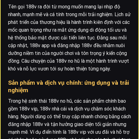
Tên gọi 188v ra đời từ mong muốn mang lại nhịp độ
nhanh, mạnh mẽ và cá tính trong mỗi trải nghiệm. Lịch sử
phát triển của thương hiệu là hành trình kiên định với các
mốc quan trọng như ra mắt ứng dụng di động tối ưu và
hệ thống bảo mật được cải tiến liên tục. Đằng sau mỗi
cập nhật, 188v app và đăng nhập 188v đều nhằm nuôi
dưỡng niềm tin của người chơi và tôn trọng ý kiến cộng
đồng. Câu chuyện của 188v no hũ là một hành trình vượt
khó và nỗ lực vươn tới sự hoàn thiện từng ngày.
Sản phẩm và dịch vụ chính: ứng dụng và trải
nghiệm
Trong hệ sinh thái 188v no hũ, các sản phẩm chính bao
gồm 188v vip, 188v nhà cái và dịch vụ chăm sóc khách
hàng. Người dùng có thể truy cập nhanh chóng bằng cách
đăng nhập 188v và tận hưởng giao diện tối giản nhưng
mạnh mẽ. Ví dụ điển hình là 188v vip với ưu đãi và hỗ trợ