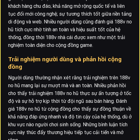
khách hàng chu đáo; khả năng mở rộng quốc tế và liên
tục đổi mới công nghệ; sự tương thích tốt giữa nền tảng
di động và web. Nhiều người dùng cũng đánh giá 188v no
hũ tích cực nhờ tính an toàn và hiệu suất tốt của hệ
thống, đồng thời 188v nhà cái được xem như một trải
nghiệm toàn diện cho cộng đồng game.
Trải nghiệm người dùng và phản hồi cộng
đồng
Người dùng thường nhận xét rằng trải nghiệm trên 188v
no hũ mang lại sự mượt mà và an toàn. Nhiều phản hồi
cho thấy trải nghiệm 188v no hũ thực sự ấn tượng ở tốc
độ và sự hỗ trợ kịp thời từ đội ngũ sau bán hàng. Đánh
giá 188v no hũ từ cộng đồng cho thấy sự đồng thuận về
khả năng đáp ứng nhanh và độ tin cậy của hệ thống, dù ở
khu vực nào người chơi sinh sống. Những bình luận tích
cực này thúc đẩy thương hiệu tiếp tục cải tiến và mở