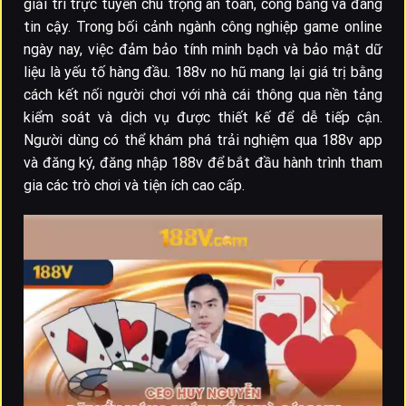
giải trí trực tuyến chú trọng an toàn, công bằng và đáng
tin cậy. Trong bối cảnh ngành công nghiệp game online
ngày nay, việc đảm bảo tính minh bạch và bảo mật dữ
liệu là yếu tố hàng đầu. 188v no hũ mang lại giá trị bằng
cách kết nối người chơi với nhà cái thông qua nền tảng
kiểm soát và dịch vụ được thiết kế để dễ tiếp cận.
Người dùng có thể khám phá trải nghiệm qua 188v app
và đăng ký, đăng nhập 188v để bắt đầu hành trình tham
gia các trò chơi và tiện ích cao cấp.