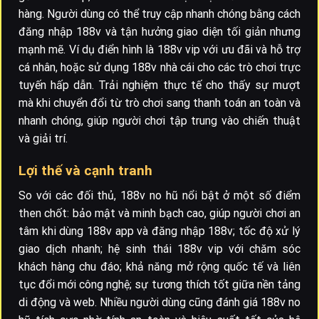
hàng. Người dùng có thể truy cập nhanh chóng bằng cách
đăng nhập 188v và tận hưởng giao diện tối giản nhưng
mạnh mẽ. Ví dụ điển hình là 188v vip với ưu đãi và hỗ trợ
cá nhân, hoặc sử dụng 188v nhà cái cho các trò chơi trực
tuyến hấp dẫn. Trải nghiệm thực tế cho thấy sự mượt
mà khi chuyển đổi từ trò chơi sang thanh toán an toàn và
nhanh chóng, giúp người chơi tập trung vào chiến thuật
và giải trí.
Lợi thế và cạnh tranh
So với các đối thủ, 188v no hũ nổi bật ở một số điểm
then chốt: bảo mật và minh bạch cao, giúp người chơi an
tâm khi dùng 188v app và đăng nhập 188v; tốc độ xử lý
giao dịch nhanh; hệ sinh thái 188v vip với chăm sóc
khách hàng chu đáo; khả năng mở rộng quốc tế và liên
tục đổi mới công nghệ; sự tương thích tốt giữa nền tảng
di động và web. Nhiều người dùng cũng đánh giá 188v no