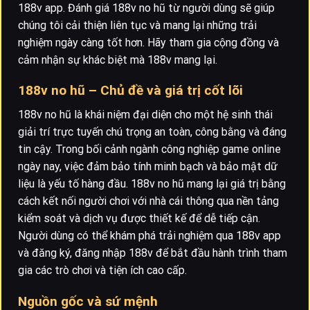
188v app. Đánh giá 188v no hũ từ người dùng sẽ giúp
chúng tôi cải thiện liên tục và mang lại những trải
nghiệm ngày càng tốt hơn. Hãy tham gia cộng đồng và
cảm nhận sự khác biệt mà 188v mang lại.
188v no hũ – Chủ đề và giá trị cốt lõi
188v no hũ là khái niệm đại diện cho một hệ sinh thái
giải trí trực tuyến chú trọng an toàn, công bằng và đáng
tin cậy. Trong bối cảnh ngành công nghiệp game online
ngày nay, việc đảm bảo tính minh bạch và bảo mật dữ
liệu là yếu tố hàng đầu. 188v no hũ mang lại giá trị bằng
cách kết nối người chơi với nhà cái thông qua nền tảng
kiểm soát và dịch vụ được thiết kế để dễ tiếp cận.
Người dùng có thể khám phá trải nghiệm qua 188v app
và đăng ký, đăng nhập 188v để bắt đầu hành trình tham
gia các trò chơi và tiện ích cao cấp.
Nguồn gốc và sứ mệnh