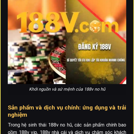
Khởi nguồn và sứ mệnh của 188v no hũ
Sản phẩm và dịch vụ chính: ứng dụng và trải
nghiệm
Trong hệ sinh thái 188v no hũ, các sản phẩm chính bao
gồm 188v vip, 188v nhà cái và dịch vụ chăm sóc khách