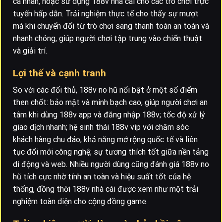
cá nhân, hoặc sử dụng 188v nhà cái cho các trò chơi trực
tuyến hấp dẫn. Trải nghiệm thực tế cho thấy sự mượt
mà khi chuyển đổi từ trò chơi sang thanh toán an toàn và
nhanh chóng, giúp người chơi tập trung vào chiến thuật
và giải trí.
Lợi thế và cạnh tranh
So với các đối thủ, 188v no hũ nổi bật ở một số điểm
then chốt: bảo mật và minh bạch cao, giúp người chơi an
tâm khi dùng 188v app và đăng nhập 188v; tốc độ xử lý
giao dịch nhanh; hệ sinh thái 188v vip với chăm sóc
khách hàng chu đáo; khả năng mở rộng quốc tế và liên
tục đổi mới công nghệ; sự tương thích tốt giữa nền tảng
di động và web. Nhiều người dùng cũng đánh giá 188v no
hũ tích cực nhờ tính an toàn và hiệu suất tốt của hệ
thống, đồng thời 188v nhà cái được xem như một trải
nghiệm toàn diện cho cộng đồng game.