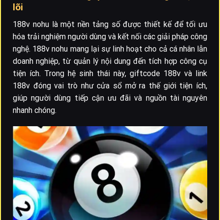
lõi
188v nohu là một nền tảng số được thiết kế để tối ưu
hóa trải nghiệm người dùng và kết nối các giải pháp công
nghệ. 188v nohu mang lại sự linh hoạt cho cả cá nhân lẫn
doanh nghiệp, từ quản lý nội dung đến tích hợp công cụ
tiện ích. Trong hệ sinh thái này, giftcode 188v và link
188v đóng vai trò như cửa sổ mở ra thế giới tiện ích,
giúp người dùng tiếp cận ưu đãi và nguồn tài nguyên
nhanh chóng.