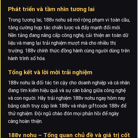
Phát triển và tầm nhìn tương lai
Trong tương lai, 188v nohu sẽ mở rộng phạm vi toàn cầu,
tăng cường hợp tác chiến lược và đẩy mạnh đổi mới.
Nền tảng đang nâng cấp công nghệ, cải thiện an toàn dữ
liệu và mang lại trải nghiệm mượt mà cho nhiều thị
trường. 188v chính thức đồng hành cùng người dùng trên
hành trình số hóa.
Tổng kết và lời mời trải nghiệm
188v nohu là đối tác tin cậy cho doanh nghiệp và cá nhân
đang tìm kiếm hiệu quả và sự cân bằng giữa công nghệ
và con người. Hãy trải nghiệm 188v nohu ngay hôm nay
bằng cách truy cập link 188v và nhận giftcode 188v để
thử nghiệm. Đội ngũ chào đón mọi phản hồi để ngày
càng hoàn thiện.
188v nohu – Tổng quan chủ đề và giá trị cốt