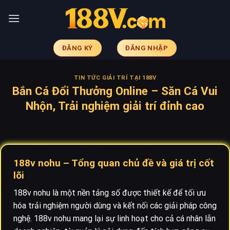
Skip
to
content
ĐĂNG KÝ
ĐĂNG NHẬP
TIN TỨC GIẢI TRÍ TẠI 188V
Bắn Cá Đổi Thưởng Online – Săn Cá Vui
Nhộn, Trải nghiệm giải trí đỉnh cao
188v nohu – Tổng quan chủ đề và giá trị cốt
lõi
188v nohu là một nền tảng số được thiết kế để tối ưu
hóa trải nghiệm người dùng và kết nối các giải pháp công
nghệ. 188v nohu mang lại sự linh hoạt cho cả cá nhân lẫn