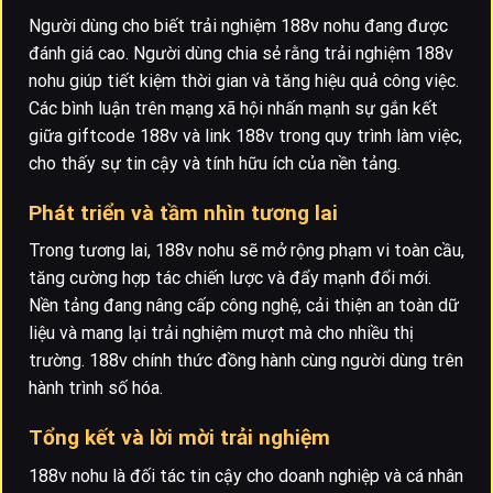
Người dùng cho biết trải nghiệm 188v nohu đang được
đánh giá cao. Người dùng chia sẻ rằng trải nghiệm 188v
nohu giúp tiết kiệm thời gian và tăng hiệu quả công việc.
Các bình luận trên mạng xã hội nhấn mạnh sự gắn kết
giữa giftcode 188v và link 188v trong quy trình làm việc,
cho thấy sự tin cậy và tính hữu ích của nền tảng.
Phát triển và tầm nhìn tương lai
Trong tương lai, 188v nohu sẽ mở rộng phạm vi toàn cầu,
tăng cường hợp tác chiến lược và đẩy mạnh đổi mới.
Nền tảng đang nâng cấp công nghệ, cải thiện an toàn dữ
liệu và mang lại trải nghiệm mượt mà cho nhiều thị
trường. 188v chính thức đồng hành cùng người dùng trên
hành trình số hóa.
Tổng kết và lời mời trải nghiệm
188v nohu là đối tác tin cậy cho doanh nghiệp và cá nhân