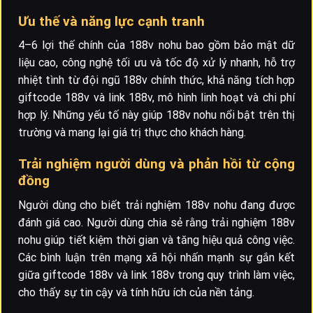
Ưu thế và năng lực cạnh tranh
4–6 lợi thế chính của 188v nohu bao gồm bảo mật dữ
liệu cao, công nghệ tối ưu và tốc độ xử lý nhanh, hỗ trợ
nhiệt tình từ đội ngũ 188v chính thức, khả năng tích hợp
giftcode 188v và link 188v, mô hình linh hoạt và chi phí
hợp lý. Những yếu tố này giúp 188v nohu nổi bật trên thị
trường và mang lại giá trị thực cho khách hàng.
Trải nghiệm người dùng và phản hồi từ cộng
đồng
Người dùng cho biết trải nghiệm 188v nohu đang được
đánh giá cao. Người dùng chia sẻ rằng trải nghiệm 188v
nohu giúp tiết kiệm thời gian và tăng hiệu quả công việc.
Các bình luận trên mạng xã hội nhấn mạnh sự gắn kết
giữa giftcode 188v và link 188v trong quy trình làm việc,
cho thấy sự tin cậy và tính hữu ích của nền tảng.