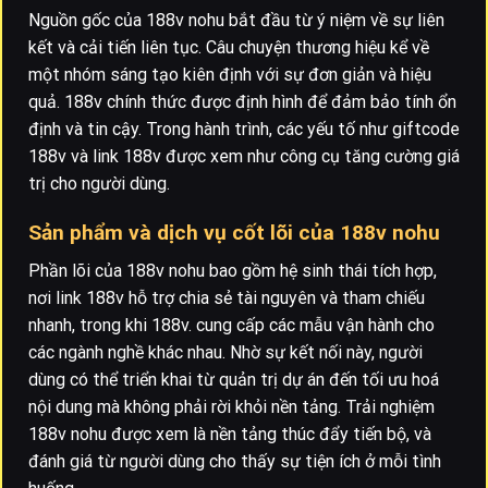
Nguồn gốc của 188v nohu bắt đầu từ ý niệm về sự liên
kết và cải tiến liên tục. Câu chuyện thương hiệu kể về
một nhóm sáng tạo kiên định với sự đơn giản và hiệu
quả. 188v chính thức được định hình để đảm bảo tính ổn
định và tin cậy. Trong hành trình, các yếu tố như giftcode
188v và link 188v được xem như công cụ tăng cường giá
trị cho người dùng.
Sản phẩm và dịch vụ cốt lõi của 188v nohu
Phần lõi của 188v nohu bao gồm hệ sinh thái tích hợp,
nơi link 188v hỗ trợ chia sẻ tài nguyên và tham chiếu
nhanh, trong khi 188v. cung cấp các mẫu vận hành cho
các ngành nghề khác nhau. Nhờ sự kết nối này, người
dùng có thể triển khai từ quản trị dự án đến tối ưu hoá
nội dung mà không phải rời khỏi nền tảng. Trải nghiệm
188v nohu được xem là nền tảng thúc đẩy tiến bộ, và
đánh giá từ người dùng cho thấy sự tiện ích ở mỗi tình