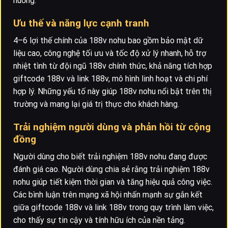
huống.
Ưu thế và năng lực cạnh tranh
4–6 lợi thế chính của 188v nohu bao gồm bảo mật dữ
liệu cao, công nghệ tối ưu và tốc độ xử lý nhanh, hỗ trợ
nhiệt tình từ đội ngũ 188v chính thức, khả năng tích hợp
giftcode 188v và link 188v, mô hình linh hoạt và chi phí
hợp lý. Những yếu tố này giúp 188v nohu nổi bật trên thị
trường và mang lại giá trị thực cho khách hàng.
Trải nghiệm người dùng và phản hồi từ cộng
đồng
Người dùng cho biết trải nghiệm 188v nohu đang được
đánh giá cao. Người dùng chia sẻ rằng trải nghiệm 188v
nohu giúp tiết kiệm thời gian và tăng hiệu quả công việc.
Các bình luận trên mạng xã hội nhấn mạnh sự gắn kết
giữa giftcode 188v và link 188v trong quy trình làm việc,
cho thấy sự tin cậy và tính hữu ích của nền tảng.