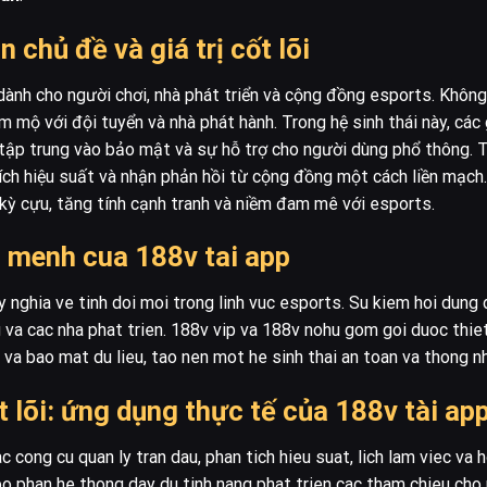
 chủ đề và giá trị cốt lõi
dành cho người chơi, nhà phát triển và cộng đồng esports. Không 
m mộ với đội tuyển và nhà phát hành. Trong hệ sinh thái này, các
 tập trung vào bảo mật và sự hỗ trợ cho người dùng phổ thông. 
tích hiệu suất và nhận phản hồi từ cộng đồng một cách liền mạch.
 kỳ cựu, tăng tính cạnh tranh và niềm đam mê với esports.
 menh cua 188v tai app
y nghia ve tinh doi moi trong linh vuc esports. Su kiem hoi dung 
g va cac nha phat trien. 188v vip va 188v nohu gom goi duoc thie
g va bao mat du lieu, tao nen mot he sinh thai an toan va thong n
 lõi: ứng dụng thực tế của 188v tài ap
cong cu quan ly tran dau, phan tich hieu suat, lich lam viec va 
 phan he thong day du tinh nang phat trien cac tham chieu cho ng