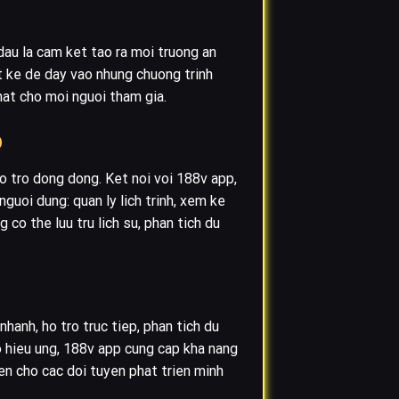
dau la cam ket tao ra moi truong an
t ke de day vao nhung chuong trinh
hat cho moi nguoi tham gia.
p
ho tro dong dong. Ket noi voi 188v app,
uoi dung: quan ly lich trinh, xem ke
 co the luu tru lich su, phan tich du
hanh, ho tro truc tiep, phan tich du
o hieu ung, 188v app cung cap kha nang
ien cho cac doi tuyen phat trien minh