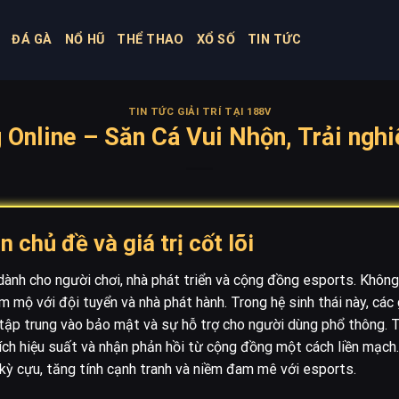
ĐÁ GÀ
NỔ HŨ
THỂ THAO
XỔ SỐ
TIN TỨC
TIN TỨC GIẢI TRÍ TẠI 188V
Online – Săn Cá Vui Nhộn, Trải nghiệ
 chủ đề và giá trị cốt lõi
dành cho người chơi, nhà phát triển và cộng đồng esports. Không 
m mộ với đội tuyển và nhà phát hành. Trong hệ sinh thái này, các
 tập trung vào bảo mật và sự hỗ trợ cho người dùng phổ thông. 
tích hiệu suất và nhận phản hồi từ cộng đồng một cách liền mạch.
 kỳ cựu, tăng tính cạnh tranh và niềm đam mê với esports.