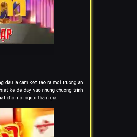
ng dau la cam ket tao ra moi truong an
thiet ke de day vao nhung chuong trinh
hat cho moi nguoi tham gia.