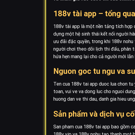
188v tài app – tổng quan
188v tài app là một nền tảng tích hợp 
dựng một hệ sinh thái kết nối người hâ
ưu đãi đặc quyền, trong khi 188v nohu
người chơi theo dõi lịch thi đấu, phân 
hứa hẹn mang lại cho cả người mới lẫn
Nguon goc tu ngu va su
Ten cua 188v tai app duoc lua chon tu 
toan, vui ve va dong luc cho nguoi dun
huong dan ve thi dau, danh gia hieu un
Sản phẩm và dịch vụ cốt
San pham cua 188v tai app bao gồm cac 
188v vip va 188v nohu tao thanh mot bo