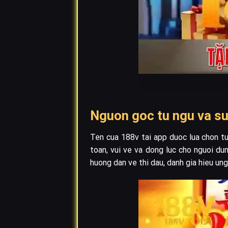
Nguon goc tu ngu va su
Ten cua 188v tai app duoc lua chon tu
toan, vui ve va dong luc cho nguoi du
huong dan ve thi dau, danh gia hieu un