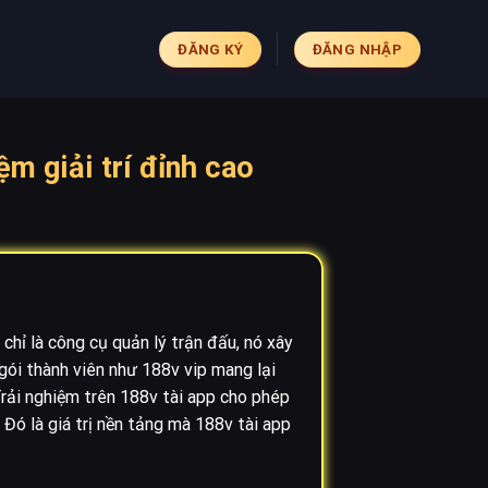
ĐĂNG KÝ
ĐĂNG NHẬP
m giải trí đỉnh cao
chỉ là công cụ quản lý trận đấu, nó xây
 gói thành viên như 188v vip mang lại
Trải nghiệm trên 188v tài app cho phép
 Đó là giá trị nền tảng mà 188v tài app