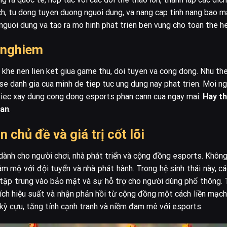
ch, tu dong tuyen duong nguoi dung, va nang cap tinh nang bao 
u nguoi dung va tao ra mo hinh phat trien ben vung cho toan the h
i nghiem
 khe nen lien ket giua game thu, doi tuyen va cong dong. Nhu th
se danh gia cua minh de tiep tuc ung dung nay phat trien. Moi ng
viec xay dung cong dong esports phan cann cua ngay mai.
Hay th
ban
.
 chủ đề và giá trị cốt lõi
dành cho người chơi, nhà phát triển và cộng đồng esports. Không 
m mộ với đội tuyển và nhà phát hành. Trong hệ sinh thái này, c
 tập trung vào bảo mật và sự hỗ trợ cho người dùng phổ thông. 
 tích hiệu suất và nhận phản hồi từ cộng đồng một cách liền mạch.
 kỳ cựu, tăng tính cạnh tranh và niềm đam mê với esports.