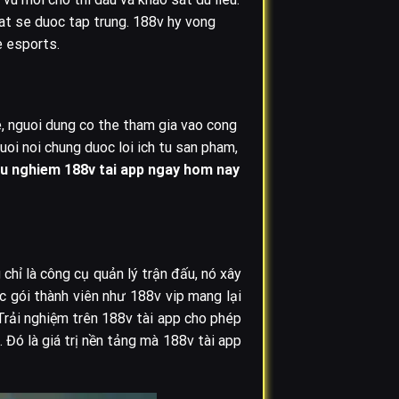
mat se duoc tap trung. 188v hy vong
e esports.
e, nguoi dung co the tham gia vao cong
uoi noi chung duoc loi ich tu san pham,
u nghiem 188v tai app ngay hom nay
chỉ là công cụ quản lý trận đấu, nó xây
ác gói thành viên như 188v vip mang lại
Trải nghiệm trên 188v tài app cho phép
 Đó là giá trị nền tảng mà 188v tài app