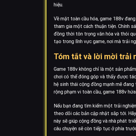
hiệu.
Về mặt toàn cầu hóa, game 188v đang l
tham gia một cách thuận tiện. Chính sá
đồng thời tôn trọng văn hóa và thói q
tạo trong lĩnh vực game, nơi mà trải n
Tóm tắt và lời mời trải
Game 188v không chỉ là một sản phẩm g
chơi có thể đóng góp và thấy được tác 
hệ sinh thái cộng đồng mạnh mẽ đang 
rộng phạm vi toàn cầu, game 188v hứa 
Nếu bạn đang tìm kiếm một trải nghiệ
theo dõi các bản cập nhật sắp tới. Hã
này sẽ giúp cộng đồng và nhà phát triể
câu chuyện sẽ còn tiếp tục ở phía trướ