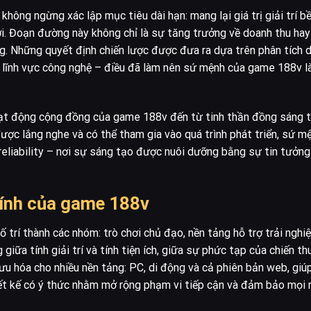
không ngừng xác lập mục tiêu dài hạn: mang lại giá trị giải trí 
ơi. Đoạn đường này không chỉ là sự tăng trưởng về doanh thu hay
g. Những quyết định chiến lược được đưa ra dựa trên phân tích d
lĩnh vực công nghệ – điều đã làm nên sứ mệnh của game 188v là
t động cộng đồng của game 188v đến từ tinh thần đồng sáng t
được lắng nghe và có thể tham gia vào quá trình phát triển, sứ 
eliability – nơi sự sáng tạo được nuôi dưỡng bằng sự tin tưởn
hính của game 188v
rí thành các nhóm: trò chơi chủ đạo, nền tảng hỗ trợ trải nghi
giữa tính giải trí và tính tiện ích, giữa sự phức tạp của chiến th
u hóa cho nhiều nền tảng: PC, di động và cả phiên bản web, giúp
hiết kế có ý thức nhằm mở rộng phạm vi tiếp cận và đảm bảo mọi