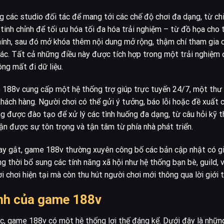
 các studio đối tác để mang tới các chế độ chơi đa dạng, từ ch
 tinh chỉnh để tối ưu hóa tối đa hóa trải nghiệm – từ đồ họa cho 
hính, sau đó mở khóa thêm nội dung mở rộng, thậm chí tham gia
c. Tất cả những điều này được tích hợp trong một trải nghiệm đ
ông mất đi dữ liệu.
e 188v cung cấp một hệ thống trợ giúp trực tuyến 24/7, một thư 
ách hàng. Người chơi có thể gửi ý tưởng, báo lỗi hoặc đề xuất cả
g được đào tạo để xử lý các tình huống đa dạng, từ câu hỏi kỹ 
ận được sự tôn trọng và tận tâm từ phía nhà phát triển.
ay gắt, game 188v thường xuyên công bố các bản cập nhật có giá 
ng thời bổ sung các tính năng xã hội như hệ thống bạn bè, guild
 chơi hiện tại mà còn thu hút người chơi mới thông qua lời giới 
anh của game 188v
úc, game 188v có một hệ thống lợi thế đáng kể. Dưới đây là nhữ