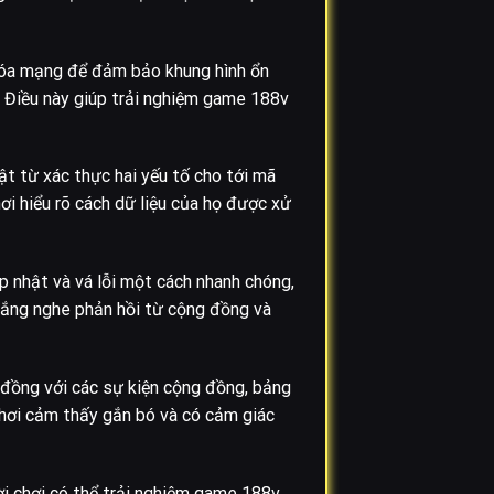
 hóa mạng để đảm bảo khung hình ổn
. Điều này giúp trải nghiệm game 188v
ật từ xác thực hai yếu tố cho tới mã
ơi hiểu rõ cách dữ liệu của họ được xử
ập nhật và vá lỗi một cách nhanh chóng,
 lắng nghe phản hồi từ cộng đồng và
g đồng với các sự kiện cộng đồng, bảng
chơi cảm thấy gắn bó và có cảm giác
ười chơi có thể trải nghiệm game 188v