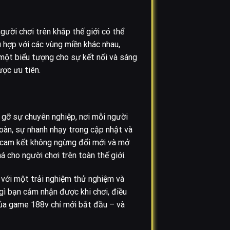
ười chơi trên khắp thế giới có thể
 hợp với các vùng miền khác nhau,
một biểu tượng cho sự kết nối và sáng
ược ưu tiên.
 gỡ sự chuyên nghiệp, nơi mỗi người
toàn, sự nhanh nhạy trong cập nhật và
 cam kết không ngừng đổi mới và mở
cho người chơi trên toàn thế giới.
 với một trải nghiệm thử nghiệm và
gì bạn cảm nhận được khi chơi, điều
 của game 188v chỉ mới bắt đầu – và