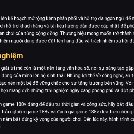
ên kế hoạch mở rộng kênh phân phối và hỗ trợ đa ngôn ngữ để ng
ch hỗ trợ khách hàng và tài liệu hướng dẫn được cập nhật để phù
uen chơi của từng cộng đồng. Thương hiệu mong muốn trở thành 
ghiệm người dùng được đặt lên hàng đầu và trách nhiệm xã hội đ
 nghiệm
iải trí mà còn là một nền tảng văn hóa số, nơi sự sáng tạo gặp
động của mình lên hệ sinh thái. Những lợi thế về công nghệ, an 
tạo nên một bệ đỡ vững chắc cho sự tăng trưởng bền vững. Với
hẹn mang đến những trải nghiệm ngày càng phong phú và đột phá 
m game 188v đáng để đầu tư thời gian và công sức, hãy bắt đầu
y trải nghiệm game 188v và đánh giá game 188v dựa trên những 
n nắm bắt đúng kỳ vọng của người chơi. Đến lúc này, hành trình
c.