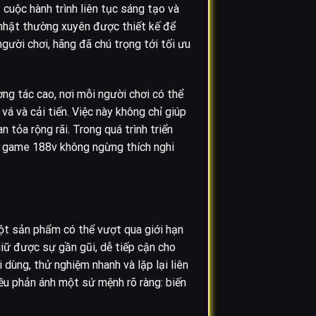
cuộc hành trình liên tục sáng tạo và
 nhật thường xuyên được thiết kế để
gười chơi, hãng đã chú trọng tới tối ưu
ng tác cao, nơi mỗi người chơi có thể
á và cải tiến. Việc này không chỉ giúp
tỏa rộng rãi. Trong quá trình triển
cho game 188v không ngừng thích nghi
t sản phẩm có thể vượt qua giới hạn
iữ được sự gần gũi, dễ tiếp cận cho
 dùng, thử nghiệm nhanh và lặp lại liên
đều phản ánh một sứ mệnh rõ ràng: biến