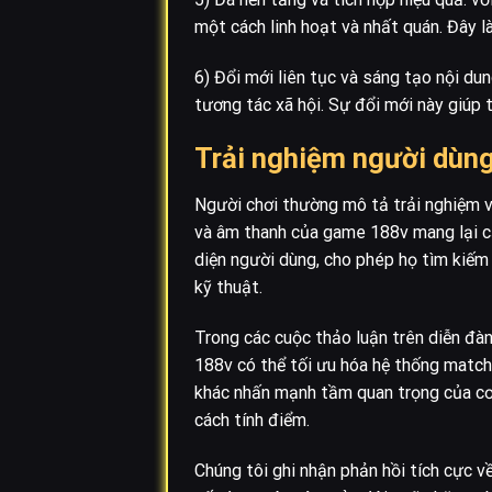
một cách linh hoạt và nhất quán. Đây l
6) Đổi mới liên tục và sáng tạo nội d
tương tác xã hội. Sự đổi mới này giúp
Trải nghiệm người dùng
Người chơi thường mô tả trải nghiệm 
và âm thanh của game 188v mang lại cả
diện người dùng, cho phép họ tìm kiếm 
kỹ thuật.
Trong các cuộc thảo luận trên diễn đàn
188v có thể tối ưu hóa hệ thống match
khác nhấn mạnh tầm quan trọng của cơ
cách tính điểm.
Chúng tôi ghi nhận phản hồi tích cực v