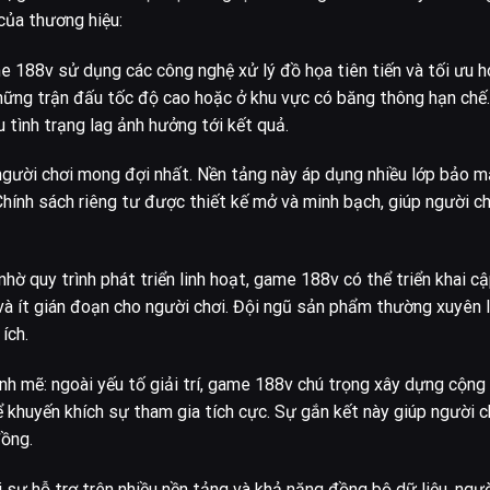
của thương hiệu:
me 188v sử dụng các công nghệ xử lý đồ họa tiên tiến và tối ưu
những trận đấu tốc độ cao hoặc ở khu vực có băng thông hạn chế
u tình trạng lag ảnh hưởng tới kết quả.
người chơi mong đợi nhất. Nền tảng này áp dụng nhiều lớp bảo m
 Chính sách riêng tư được thiết kế mở và minh bạch, giúp người ch
hờ quy trình phát triển linh hoạt, game 188v có thể triển khai c
 và ít gián đoạn cho người chơi. Đội ngũ sản phẩm thường xuyên
ích.
nh mẽ: ngoài yếu tố giải trí, game 188v chú trọng xây dựng cộn
 khuyến khích sự tham gia tích cực. Sự gắn kết này giúp người 
đồng.
ới sự hỗ trợ trên nhiều nền tảng và khả năng đồng bộ dữ liệu, ng