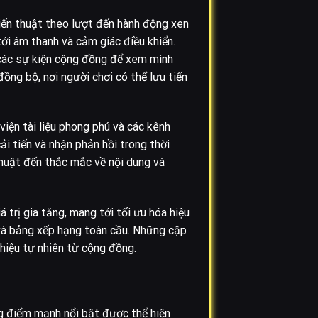
iến thuật theo lượt đến hành động xen
tới âm thanh và cảm giác điều khiển.
 các sự kiện cộng đồng để xem mình
ồng bộ, nơi người chơi có thể lưu tiến
viện tài liệu phong phú và các kênh
i tiến và nhận phản hồi trong thời
thuật đến thắc mắc về nội dung và
trị gia tăng, mang tới tối ưu hóa hiệu
, và bảng xếp hạng toàn cầu. Những cập
thiệu tự nhiên từ cộng đồng.
ng điểm mạnh nổi bật được thể hiện