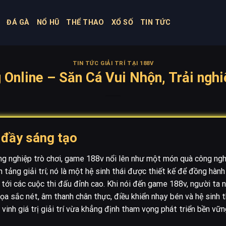
ĐÁ GÀ
NỔ HŨ
THỂ THAO
XỔ SỐ
TIN TỨC
TIN TỨC GIẢI TRÍ TẠI 188V
Online – Săn Cá Vui Nhộn, Trải nghiệ
 đầy sáng tạo
ng nghiệp trò chơi, game 188v nổi lên như một món quà công ng
tảng giải trí; nó là một hệ sinh thái được thiết kế để đồng hàn
 tới các cuộc thi đấu đỉnh cao. Khi nói đến game 188v, người ta
ọa sắc nét, âm thanh chân thực, điều khiển nhạy bén và hệ sinh th
vinh giá trị giải trí vừa khẳng định tham vọng phát triển bền vữ