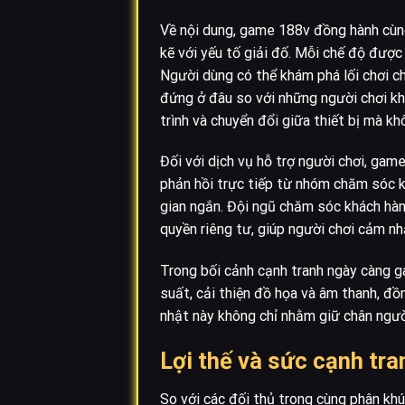
Về nội dung, game 188v đồng hành cùng
kẽ với yếu tố giải đố. Mỗi chế độ được
Người dùng có thể khám phá lối chơi c
đứng ở đâu so với những người chơi khá
trình và chuyển đổi giữa thiết bị mà kh
Đối với dịch vụ hỗ trợ người chơi, gam
phản hồi trực tiếp từ nhóm chăm sóc kh
gian ngắn. Đội ngũ chăm sóc khách hàn
quyền riêng tư, giúp người chơi cảm nh
Trong bối cảnh cạnh tranh ngày càng g
suất, cải thiện đồ họa và âm thanh, đồ
nhật này không chỉ nhằm giữ chân người
Lợi thế và sức cạnh tr
So với các đối thủ trong cùng phân kh