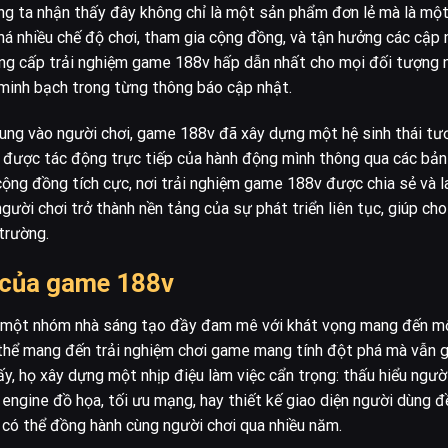
ng ta nhận thấy đây không chỉ là một sản phẩm đơn lẻ mà là một 
há nhiều chế độ chơi, tham gia cộng đồng, và tận hưởng các cập
 cung cấp trải nghiệm game 188v hấp dẫn nhất cho mọi đối tượng n
 minh bạch trong từng thông báo cập nhật.
trung vào người chơi, game 188v đã xây dựng một hệ sinh thái tươ
 được tác động trực tiếp của hành động mình thông qua các bản v
ng đồng tích cực, nơi trải nghiệm game 188v được chia sẻ và lan 
à người chơi trở thành nền tảng của sự phát triển liên tục, giúp 
trường.
 của game 188v
một nhóm nhà sáng tạo đầy đam mê với khát vọng mang đến mộ
ó thể mang đến trải nghiệm chơi game mang tính đột phá mà vẫn g
ấy, họ xây dựng một nhịp điệu làm việc cẩn trọng: thấu hiểu người
engine đồ họa, tối ưu mạng, hay thiết kế giao diện người dùng 
 có thể đồng hành cùng người chơi qua nhiều năm.