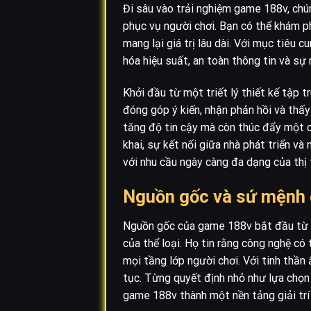
Đi sâu vào trải nghiệm game 188v, chú
phục vụ người chơi. Bạn có thể khám p
mang lại giá trị lâu dài. Với mục tiêu
hóa hiệu suất, an toàn thông tin và sự
Khởi đầu từ một triết lý thiết kế tập 
đóng góp ý kiến, nhận phản hồi và thấy
tăng độ tin cậy mà còn thúc đẩy một cộ
khai, sự kết nối giữa nhà phát triển v
với nhu cầu ngày càng đa dạng của thị 
Nguồn gốc và sứ mệnh
Nguồn gốc của game 188v bắt đầu từ 
của thể loại. Họ tin rằng công nghệ c
mọi tầng lớp người chơi. Với tinh thần 
tục. Từng quyết định nhỏ như lựa chọn 
game 188v thành một nền tảng giải trí