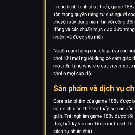
Trong hành trình phát triển, game 188v 
tôn trọng quyền riêng tư của người ch
chuyện xây dựng niềm tin với cộng đồn
đồng và các chuẩn mực đạo đức trong 
nhiệm và được yêu mến.
Nguồn cảm hứng cho slogan và các hoạ
chơi. Khi mỗi người dùng có cảm giác 
một nền tảng where creativity meets r
chơi ở mọi cấp độ.
Sản phẩm và dịch vụ c
Core sản phẩm của game 188v được bố t
người chơi có thể tìm thấy sự cân bằng 
giãn. Trải nghiệm game 188v được tối ư
đâu, bất kỳ lúc nào. Đó là một cách t
cách tự nhiên nhất.