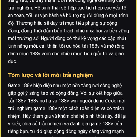
sáng tạo, và đẩy mạnh đổi mới công nghệ để nâng cao
trải nghiệm. Hệ sinh thái sẽ tiếp tục tích hợp các yếu tố
an toàn, tối ưu vận hành và hỗ trợ người dùng ở mọi trình
độ. Thương hiệu sẽ duy trì mục tiêu phụng sự cộng
đồng, đồng thời đảm bảo trách nhiệm xã hội và bền vững
môi trường số. Người dùng có thể kỳ vọng các cập nhật
tính năng mới, cải thiện tối ưu hóa tải 188v và mở rộng
danh mục 188v vom cho nhiều mục tiêu giải trí và giáo
dục.
Tóm lược và lời mời trải nghiệm
Game 188v hiện diện như một nền tảng nơi công nghệ
gặp gợi ý sáng tạo và cộng đồng. Với sự kết hợp giữa
tải 188v, 188v no hu và 188v win, người dùng được mời
trải nghiệm game 188v một cách toàn diện và có trách
nhiệm. Hãy tham gia và khám phá hệ sinh thái này, để lại
ý kiến, chia sẻ trải nghiệm và đánh giá game 188v của
riêng bạn, từ đó giúp cộng đồng ngày càng vững mạnh