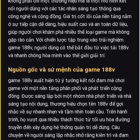
không phải chỉ một thương hiệu mà là một mô hình kết
nối người dùng với các tác nhân sáng tạo thông qua
công nghệ và cộng đồng. Giá trị cốt lõi của nền tảng nằm
ở sự tiếp cận dễ dàng, hiệu suất cao và an toàn dữ liệu,
giúp người chơi khám phá nhiều thể loại game mà không
gặp rào cản. Với chiến lược tập trung vào trải nghiệm
game 188v, người dùng có thể bắt đầu từ việc tải 188v
và nhanh chóng hòa mình vào thế giới giải trí.
Nguồn gốc và sứ mệnh của game 188v
game 188v xuất hiện từ ý tưởng kết nối đam mê chơi
game với một nền tảng phân phối và phát triển cộng
đồng. Được sáng lập bởi một nhóm nhà phát triển và nhà
sáng tạo nội dung, thương hiệu chọn tên 188v để gợi
nhắc về sự nhanh nhẹn và tầm nhìn toàn cầu. Trên hành
trình, họ vượt qua nhiều thách thức từ tối ưu hóa đường
truyền đến xây dựng hệ thống quản trị dễ dùng. Câu
chuyện về người sáng lập nhắc nhở rằng kiên trì và đam