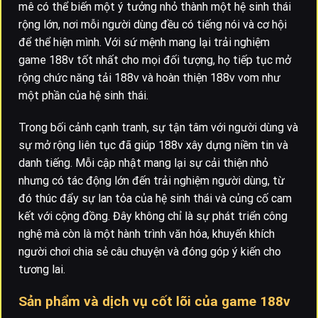
mê có thể biến một ý tưởng nhỏ thành một hệ sinh thái
rộng lớn, nơi mỗi người dùng đều có tiếng nói và cơ hội
để thể hiện mình. Với sứ mệnh mang lại trải nghiệm
game 188v tốt nhất cho mọi đối tượng, họ tiếp tục mở
rộng chức năng tải 188v và hoàn thiện 188v vom như
một phần của hệ sinh thái.
Trong bối cảnh cạnh tranh, sự tận tâm với người dùng và
sự mở rộng liên tục đã giúp 188v xây dựng niềm tin và
danh tiếng. Mỗi cập nhật mang lại sự cải thiện nhỏ
nhưng có tác động lớn đến trải nghiệm người dùng, từ
đó thúc đẩy sự lan tỏa của hệ sinh thái và củng cố cam
kết với cộng đồng. Đây không chỉ là sự phát triển công
nghệ mà còn là một hành trình văn hóa, khuyến khích
người chơi chia sẻ câu chuyện và đóng góp ý kiến cho
tương lai.
Sản phẩm và dịch vụ cốt lõi của game 188v