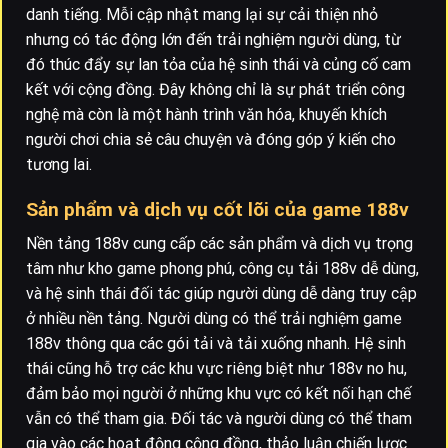
danh tiếng. Mỗi cập nhật mang lại sự cải thiện nhỏ
nhưng có tác động lớn đến trải nghiệm người dùng, từ
đó thúc đẩy sự lan tỏa của hệ sinh thái và củng cố cam
kết với cộng đồng. Đây không chỉ là sự phát triển công
nghệ mà còn là một hành trình văn hóa, khuyến khích
người chơi chia sẻ câu chuyện và đóng góp ý kiến cho
tương lai.
Sản phẩm và dịch vụ cốt lõi của game 188v
Nền tảng 188v cung cấp các sản phẩm và dịch vụ trọng
tâm như kho game phong phú, công cụ tải 188v dễ dùng,
và hệ sinh thái đối tác giúp người dùng dễ dàng truy cập
ở nhiều nền tảng. Người dùng có thể trải nghiệm game
188v thông qua các gói tải và tải xuống nhanh. Hệ sinh
thái cũng hỗ trợ các khu vực riêng biệt như 188v no hu,
đảm bảo mọi người ở những khu vực có kết nối hạn chế
vẫn có thể tham gia. Đối tác và người dùng có thể tham
gia vào các hoạt động cộng đồng, thảo luận chiến lược