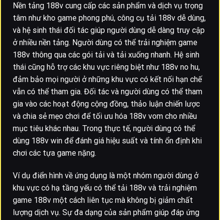
Nền tảng 188v cung cấp các sản phẩm và dịch vụ trọng
tâm như kho game phong phú, công cụ tải 188v dễ dùng,
và hệ sinh thái đối tác giúp người dùng dễ dàng truy cập
ở nhiều nền tảng. Người dùng có thể trải nghiệm game
188v thông qua các gói tải và tải xuống nhanh. Hệ sinh
thái cũng hỗ trợ các khu vực riêng biệt như 188v no hu,
đảm bảo mọi người ở những khu vực có kết nối hạn chế
vẫn có thể tham gia. Đối tác và người dùng có thể tham
gia vào các hoạt động cộng đồng, thảo luận chiến lược
và chia sẻ mẹo chơi để tối ưu hóa 188v vom cho nhiều
mục tiêu khác nhau. Trong thực tế, người dùng có thể
dùng 188v win để đánh giá hiệu suất và tính ổn định khi
chơi các tựa game nặng.
Ví dụ điển hình về ứng dụng là một nhóm người dùng ở
khu vực có hạ tầng yếu có thể tải 188v và trải nghiệm
game 188v một cách liên tục mà không bị giảm chất
lượng dịch vụ. Sự đa dạng của sản phẩm giúp đáp ứng