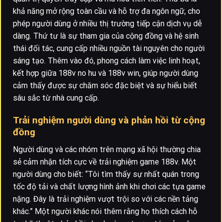
khả năng mở rộng toàn cầu và hỗ trợ đa ngôn ngữ, cho
phép người dùng ở nhiều thị trường tiếp cận dịch vụ dễ
dàng. Thứ tư là sự tham gia của cộng đồng và hệ sinh
thái đối tác, cung cấp nhiều nguồn tài nguyên cho người
sáng tạo. Thêm vào đó, phong cách làm việc linh hoạt,
kết hợp giữa 188v no hu và 188v win, giúp người dùng
cảm thấy được sự chăm sóc đặc biệt và sự hiểu biết
sâu sắc từ nhà cung cấp.
Trải nghiệm người dùng và phản hồi từ cộng
đồng
Người dùng và các nhóm trên mạng xã hội thường chia
sẻ cảm nhận tích cực về trải nghiệm game 188v. Một
người dùng cho biết: “Tôi tìm thấy sự nhất quán trong
tốc độ tải và chất lượng hình ảnh khi chơi các tựa game
nặng. Đây là trải nghiệm vượt trội so với các nền tảng
khác.” Một người khác nói thêm rằng họ thích cách hỗ