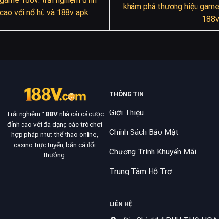
game 188v: trải nghiệm đỉnh
khám phá thương hiệu game
cao với nổ hũ và 188v apk
188v
THÔNG TIN
Giới Thiệu
Trải nghiệm
188V
nhà cái cá cược
đỉnh cao với đa dạng các trò chơi
Chính Sách Bảo Mật
hợp pháp như: thể thao online,
casino trực tuyến, bắn cá đổi
Chương Trình Khuyến Mãi
thưởng.
Trung Tâm Hỗ Trợ
LIÊN HỆ