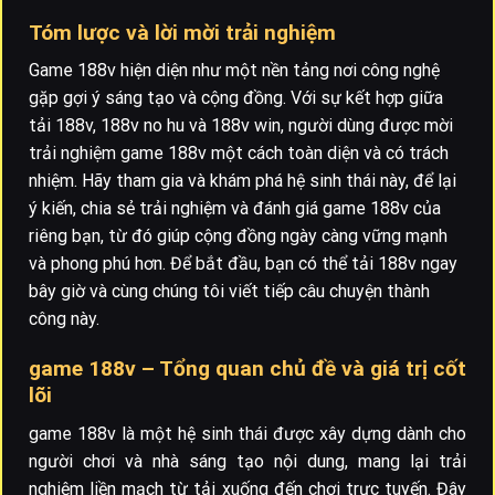
Tóm lược và lời mời trải nghiệm
Game 188v hiện diện như một nền tảng nơi công nghệ
gặp gợi ý sáng tạo và cộng đồng. Với sự kết hợp giữa
tải 188v, 188v no hu và 188v win, người dùng được mời
trải nghiệm game 188v một cách toàn diện và có trách
nhiệm. Hãy tham gia và khám phá hệ sinh thái này, để lại
ý kiến, chia sẻ trải nghiệm và đánh giá game 188v của
riêng bạn, từ đó giúp cộng đồng ngày càng vững mạnh
và phong phú hơn. Để bắt đầu, bạn có thể tải 188v ngay
bây giờ và cùng chúng tôi viết tiếp câu chuyện thành
công này.
game 188v – Tổng quan chủ đề và giá trị cốt
lõi
game 188v là một hệ sinh thái được xây dựng dành cho
người chơi và nhà sáng tạo nội dung, mang lại trải
nghiệm liền mạch từ tải xuống đến chơi trực tuyến. Đây