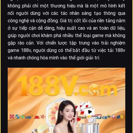
không phải chỉ một thương hiệu mà là một mô hình kết
nối người dùng với các tác nhân sáng tạo thông qua
công nghệ và cộng đồng. Giá trị cốt lõi của nền tảng nằm
ở sự tiếp cận dễ dàng, hiệu suất cao và an toàn dữ liệu,
giúp người chơi khám phá nhiều thể loại game mà không
gặp rào cản. Với chiến lược tập trung vào trải nghiệm
game 188v, người dùng có thể bắt đầu từ việc tải 188v
và nhanh chóng hòa mình vào thế giới giải trí.