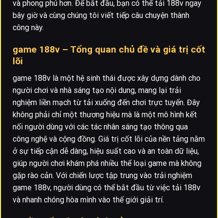
và phong phú hơn. Để bắt đầu, bạn có thể tải 188v ngay
bây giờ và cùng chúng tôi viết tiếp câu chuyện thành
công này.
game 188v – Tổng quan chủ đề và giá trị cốt
lõi
game 188v là một hệ sinh thái được xây dựng dành cho
người chơi và nhà sáng tạo nội dung, mang lại trải
nghiệm liền mạch từ tải xuống đến chơi trực tuyến. Đây
không phải chỉ một thương hiệu mà là một mô hình kết
nối người dùng với các tác nhân sáng tạo thông qua
công nghệ và cộng đồng. Giá trị cốt lõi của nền tảng nằm
ở sự tiếp cận dễ dàng, hiệu suất cao và an toàn dữ liệu,
giúp người chơi khám phá nhiều thể loại game mà không
gặp rào cản. Với chiến lược tập trung vào trải nghiệm
game 188v, người dùng có thể bắt đầu từ việc tải 188v
và nhanh chóng hòa mình vào thế giới giải trí.