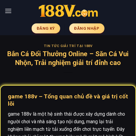
Skip
to
content
ĐĂNG KÝ
ĐĂNG NHẬP
TIN TỨC GIẢI TRÍ TẠI 188V
Bắn Cá Đổi Thưởng Online – Săn Cá Vui
Nhộn, Trải nghiệm giải trí đỉnh cao
game 188v – Tổng quan chủ đề và giá trị cốt
lõi
game 188v là một hệ sinh thái được xây dựng dành cho
người chơi và nhà sáng tạo nội dung, mang lại trải
nghiệm liền mạch từ tải xuống đến chơi trực tuyến. Đây