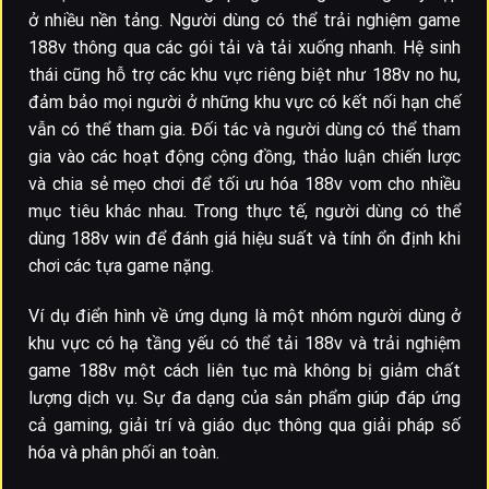
ở nhiều nền tảng. Người dùng có thể trải nghiệm game
188v thông qua các gói tải và tải xuống nhanh. Hệ sinh
thái cũng hỗ trợ các khu vực riêng biệt như 188v no hu,
đảm bảo mọi người ở những khu vực có kết nối hạn chế
vẫn có thể tham gia. Đối tác và người dùng có thể tham
gia vào các hoạt động cộng đồng, thảo luận chiến lược
và chia sẻ mẹo chơi để tối ưu hóa 188v vom cho nhiều
mục tiêu khác nhau. Trong thực tế, người dùng có thể
dùng 188v win để đánh giá hiệu suất và tính ổn định khi
chơi các tựa game nặng.
Ví dụ điển hình về ứng dụng là một nhóm người dùng ở
khu vực có hạ tầng yếu có thể tải 188v và trải nghiệm
game 188v một cách liên tục mà không bị giảm chất
lượng dịch vụ. Sự đa dạng của sản phẩm giúp đáp ứng
cả gaming, giải trí và giáo dục thông qua giải pháp số
hóa và phân phối an toàn.