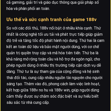
cả gaming, giải trí và giáo dục thông qua giải pháp số
hóa và phân phối an toàn.
Ưu thế và sức cạnh tranh của game 188v
So với các đối thủ, 188v nổi bật ở nhiều khía cạnh. Thứ
nhất là công nghệ tối ưu tải và phát trực tiếp giúp giảm
độ trễ và tăng tốc độ phát hành nội dung. Thứ hai là cam
kết an toàn dữ liệu và bảo mật người dùng, với cơ chế
quản trị quyền truy cập và mã hóa tiên tiến. Thứ ba là
khả năng mở rộng toàn cầu và hỗ trợ đa ngôn ngữ, cho
phép người dùng ở nhiều thị trường tiếp cận dịch vụ dễ
dàng. Thứ tư là sự tham gia của cộng đồng và hệ sinh
thái đối tác, cung cấp nhiều nguồn tài nguyên cho người
sáng tạo. Thêm vào đó, phong cách làm việc linh hoạt,
kết hợp giữa 188v no hu và 188v win, giúp người dùng
cảm thấy được sự chăm sóc đặc biệt và sự hiểu biết
sâu sắc từ nhà cung cấp.