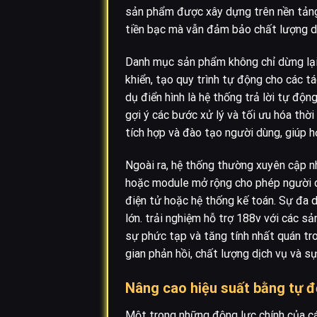
sản phẩm được xây dựng trên nền tảng a
tiền bạc mà vẫn đảm bảo chất lượng d
Danh mục sản phẩm không chỉ dừng lại 
khiển, tạo quy trình tự động cho các tác
dụ điển hình là hệ thống trả lời tự độn
gợi ý các bước xử lý và tối ưu hóa thời
tích hợp và đào tạo người dùng, giúp h
Ngoài ra, hệ thống thường xuyên cập n
hoặc module mở rộng cho phép người d
điện tử hoặc hệ thống kế toán. Sự đa 
lớn. trải nghiệm hỗ trợ 188v với các s
sự phức tạp và tăng tính nhất quán tro
gian phản hồi, chất lượng dịch vụ và s
Nâng cao hiệu suất bằng tự 
Một trong những động lực chính của cá