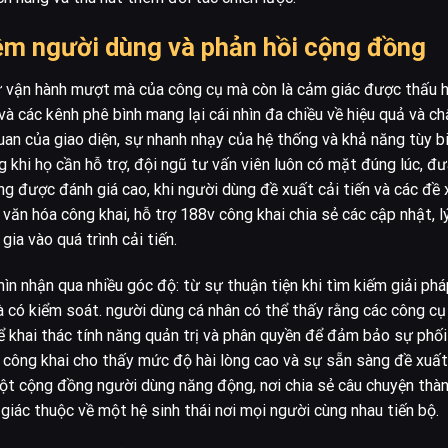
iệm người dùng và phản hồi cộng đồng
ự vận hành mượt mà của công cụ mà còn là cảm giác được thấu h
và các kênh phê bình mang lại cái nhìn đa chiều về hiệu quả và 
quan của giao diện, sự nhanh nhạy của hệ thống và khả năng tùy 
 khi họ cần hỗ trợ, đội ngũ tư vấn viên luôn có mặt đúng lúc, đưa
ũng được đánh giá cao, khi người dùng đề xuất cải tiến và các đ
ăn hóa công khai, hỗ trợ 188v công khai chia sẻ các cập nhật, lý
gia vào quá trình cải tiến.
ìn nhận qua nhiều góc độ: từ sự thuận tiện khi tìm kiếm giải ph
và có kiểm soát. người dùng cá nhân có thể thấy rằng các công c
hể khai thác tính năng quản trị và phân quyền để đảm bảo sự phối 
g công khai cho thấy mức độ hài lòng cao và sự sẵn sàng đề xuấ
một cộng đồng người dùng năng động, nơi chia sẻ câu chuyện thàn
 giác thuộc về một hệ sinh thái nơi mọi người cùng nhau tiến bộ.