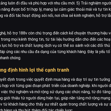
tảng luôn đi đầu và phù hợp với nhu cầu mới. 5) Trải nghiệm người
 năng được bố trí hợp lý, mang lại cảm giác thoải mái và tự tin 
 và đối tác hoạt động sôi nổi, nơi chia sẻ kinh nghiệm, hỗ trợ l
ghệ, hỗ trợ 188v còn chú trọng đến cách kể chuyện thương hiệu và
trong mọi kênh thông tin, từ tài liệu hướng dẫn cho đến các hoạ
lực hỗ trợ và chất lượng dịch vụ có thể so sánh với các đối thủ 
 đáp ứng các nhu cầu đa dạng của từng khách hàng. Đây là yếu t
nhanh chóng.
g định hình lợi thế cạnh tranh
yết định trong việc quyết định mua hàng và duy trì sự tin tưởng l
ù hợp với từng giai đoạn phát triển của doanh nghiệp. khi người
o việc thử nghiệm và mở rộng sử dụng các chức năng, từ đó tăng g
g giới thiệu từ người dùng hiện tại, giúp nền tảng mở rộng mạng
188v từ khách hàng cho thấy sự nhất quán trong chất lượng và sự s
ch hàng và thu hút thêm đối tác chiến lược.