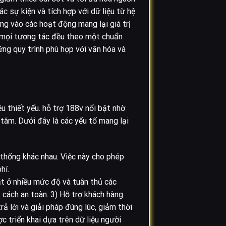
ác sự kiện và tích hợp với dữ liệu từ hệ
ng vào các hoạt động mang lại giá trị
vì mọi tương tác đều theo một chuẩn
ững quy trình phù hợp với văn hóa và
ều thiết yếu. hỗ trợ 188v nổi bật nhờ
 tâm. Dưới đây là các yếu tố mang lại
ệ thống khác nhau. Việc này cho phép
hí.
ật ở nhiều mức độ và tuân thủ các
cách an toàn. 3) Hỗ trợ khách hàng
ả lời và giải pháp đúng lúc, giảm thời
ợc triển khai dựa trên dữ liệu người