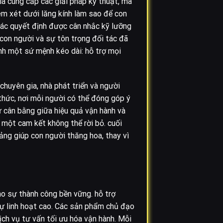
là cung cấp các giải pháp kỹ thuật, mà
em xét dưới lăng kính làm sao để con
các quyết định được cân nhắc kỹ lưỡng
o con người và sự tôn trọng đối tác đã
nh một sứ mệnh kéo dài: hỗ trợ mọi
huyên gia, nhà phát triển và người
 thức, nơi mỗi người có thể đóng góp ý
 cân bằng giữa hiệu quả vận hành và
 một cam kết không thể rời bỏ. cuối
ảng giúp con người thăng hoa, thay vì
cho sự thành công bền vững. hỗ trợ
sự linh hoạt cao. Các sản phẩm chủ đạo
ịch vụ tư vấn tối ưu hóa vận hành. Mỗi