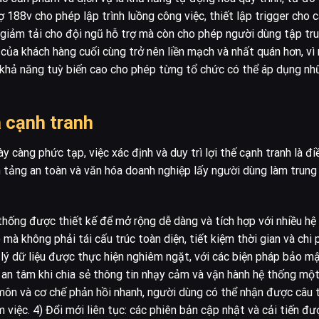
 188v cho phép lập trình luồng công việc, thiết lập trigger cho c
p giảm tải cho đội ngũ hỗ trợ mà còn cho phép người dùng tập tru
m của khách hàng cuối cùng trở nên liền mạch và nhất quán hơn, 
 khả năng tuỳ biến cao cho phép từng tổ chức có thể áp dụng nh
à cạnh tranh
y càng phức tạp, việc xác định và duy trì lợi thế cạnh tranh là đi
n tảng an toàn và văn hóa doanh nghiệp lấy người dùng làm trung
ệ thống được thiết kế để mở rộng dễ dàng và tích hợp với nhiều h
 không phải tái cấu trúc toàn diện, tiết kiệm thời gian và chi p
 lý dữ liệu được thực hiện nghiêm ngặt, với các biện pháp bảo m
an tâm khi chia sẻ thông tin nhạy cảm và vận hành hệ thống một 
môn và cơ chế phản hồi nhanh, người dùng có thể nhận được câu tr
 việc. 4) Đổi mới liên tục: các phiên bản cập nhật và cải tiến đư