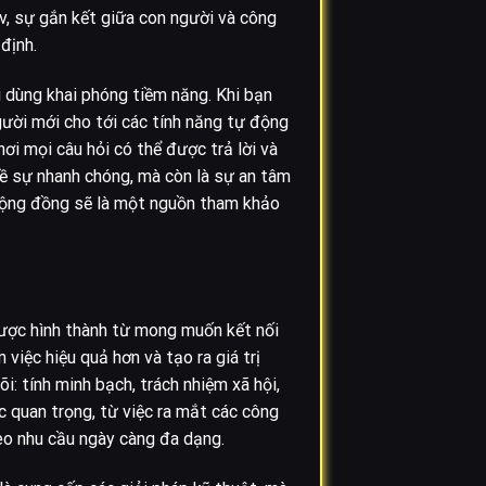
8v, sự gắn kết giữa con người và công
định.
 dùng khai phóng tiềm năng. Khi bạn
người mới cho tới các tính năng tự động
i mọi câu hỏi có thể được trả lời và
về sự nhanh chóng, mà còn là sự an tâm
ừ cộng đồng sẽ là một nguồn tham khảo
được hình thành từ mong muốn kết nối
việc hiệu quả hơn và tạo ra giá trị
i: tính minh bạch, trách nhiệm xã hội,
c quan trọng, từ việc ra mắt các công
heo nhu cầu ngày càng đa dạng.