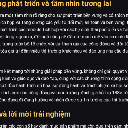
g phát triển và tầm nhìn tương lai
t ra một tầm nhìn rõ ràng cho sự phát triển bền vững và có trách
ch hợp và tăng cường các yếu tố đổi mới, an toàn và bền vững. t
phát triển các module tích hợp với các hệ sinh thái phổ biến và 
ười dùng. ngoài ra, đội ngũ cũng sẽ đầu tư mạnh mẽ vào an ninh 
trong toàn bộ tổ chức. với sự tham gia của cộng đồng và đối tá
tỏa giá trị đến nhiều thị trường khác nhau và đáp ứng nhu cầu đ
am kết mang tới những giải pháp bền vững, không chỉ giải quyết
ng kiến về giáo dục và đào tạo, cùng với các chương trình cộng đ
ắt đầu hành trình số hóa. sự đồng hành và trách nhiệm xã hội sẽ 
p tích cực cho cộng đồng và môi trường. đánh giá hỗ trợ 188v t
tảng đang đi đúng hướng và nhận được sự tin tưởng của thị trườ
và lời mời trải nghiệm
a trên các con số hay danh mục sản phẩm mà còn dựa trên cảm n