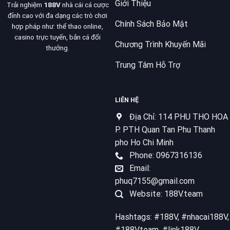
Giới Thiệu
Trải nghiệm
188V
nhà cái cá cược
đỉnh cao với đa dạng các trò chơi
Chính Sách Bảo Mật
hợp pháp như: thể thao online,
casino trực tuyến, bắn cá đổi
Chương Trình Khuyến Mãi
thưởng.
Trung Tâm Hỗ Trợ
LIÊN HỆ
Địa Chỉ: 114 PHU THO HOA
P. PTH Quan Tan Phu Thanh
pho Ho Chi Minh
Phone: 0967316136
Email:
phuq7155@gmail.com
Website: 188V.team
Hashtags: #188V, #nhacai188V,
#188Vteam, #link188V,