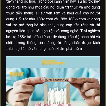
tiềm năng số hóa. Trong bối cảnh hiện nay, sự hỗ trợ này
đóng vai trò như một cầu nối giữa tri thức và ứng dụng
thực tiễn, mang lại sự yên tâm và hiệu quả cho người
dùng. Đối tác như 188v..com và 188v 188vv.com.vn đóng
vai trò mở rộng hệ sinh thái, cung cấp nền tảng và tài
nguyên liên quan tới học tập và công nghệ. Trải nghiệm
hỗ trợ 188v bắt đầu từ sự dễ dùng, tốc độ phản hồi và
chất lượng thông tin mà người dùng nhận được, kích
thích sự tò mò và mong muốn khám phá thêm.