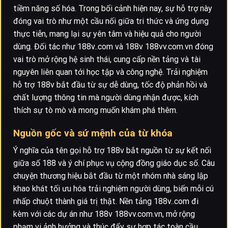
tiềm năng số hóa. Trong bối cảnh hiện nay, sự hỗ trợ này
đóng vai trò như một cầu nối giữa tri thức và ứng dụng
thực tiễn, mang lại sự yên tâm và hiệu quả cho người
dùng. Đối tác như 188v..com và 188v 188vv.com.vn đóng
vai trò mở rộng hệ sinh thái, cung cấp nền tảng và tài
nguyên liên quan tới học tập và công nghệ. Trải nghiệm
hỗ trợ 188v bắt đầu từ sự dễ dùng, tốc độ phản hồi và
chất lượng thông tin mà người dùng nhận được, kích
thích sự tò mò và mong muốn khám phá thêm.
Nguồn gốc và sứ mệnh của từ khóa
Ý nghĩa của tên gọi hỗ trợ 188v bắt nguồn từ sự kết nối
giữa số 188 và ý chí phục vụ cộng đồng giáo dục số. Câu
chuyện thương hiệu bắt đầu từ một nhóm nhà sáng lập
khao khát tối ưu hóa trải nghiệm người dùng, biến mỗi cú
nhấp chuột thành giá trị thật. Nền tảng 188v..com đi
kèm với các dự án như 188v 188vv.com.vn, mở rộng
phạm vi ảnh hưởng và thúc đẩy sự hợp tác toàn cầu.