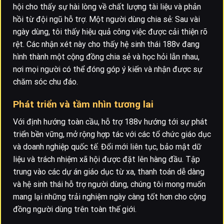
hội cho thấy sự hài lòng về chất lượng tài liệu và phản
hồi từ đội ngũ hỗ trợ. Một người dùng chia sẻ: Sau vài
ngày dùng, tôi thấy hiệu quả công việc được cải thiện rõ
rệt. Các nhận xét này cho thấy hệ sinh thái 188v đang
hình thành một cộng đồng chia sẻ và học hỏi lẫn nhau,
nơi mọi người có thể đóng góp ý kiến và nhận được sự
chăm sóc chu đáo.
Phát triển và tầm nhìn tương lai
Với định hướng toàn cầu, hỗ trợ 188v hướng tới sự phát
triển bền vững, mở rộng hợp tác với các tổ chức giáo dục
và doanh nghiệp quốc tế. Đổi mới liên tục, bảo mật dữ
liệu và trách nhiệm xã hội được đặt lên hàng đầu. Tập
trung vào các dự án giáo dục từ xa, thanh toán dễ dàng
và hệ sinh thái hỗ trợ người dùng, chúng tôi mong muốn
mang lại những trải nghiệm ngày càng tốt hơn cho cộng
đồng người dùng trên toàn thế giới.