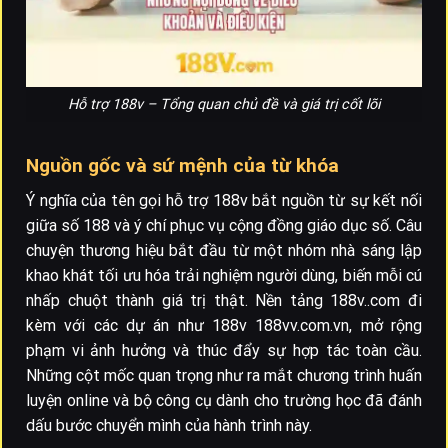
Hỗ trợ 188v – Tổng quan chủ đề và giá trị cốt lõi
Nguồn gốc và sứ mệnh của từ khóa
Ý nghĩa của tên gọi hỗ trợ 188v bắt nguồn từ sự kết nối
giữa số 188 và ý chí phục vụ cộng đồng giáo dục số. Câu
chuyện thương hiệu bắt đầu từ một nhóm nhà sáng lập
khao khát tối ưu hóa trải nghiệm người dùng, biến mỗi cú
nhấp chuột thành giá trị thật. Nền tảng 188v..com đi
kèm với các dự án như 188v 188vv.com.vn, mở rộng
phạm vi ảnh hưởng và thúc đẩy sự hợp tác toàn cầu.
Những cột mốc quan trọng như ra mắt chương trình huấn
luyện online và bộ công cụ dành cho trường học đã đánh
dấu bước chuyển mình của hành trình này.