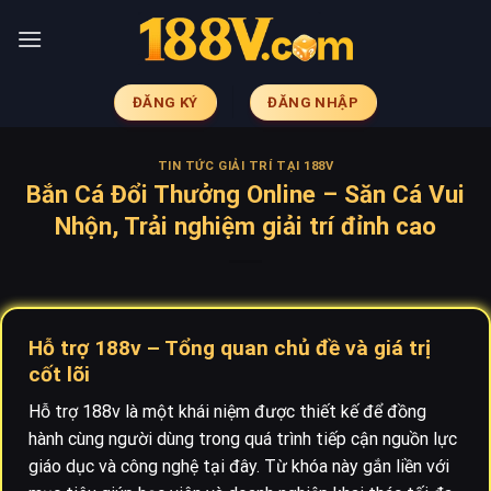
Skip
to
content
ĐĂNG KÝ
ĐĂNG NHẬP
TIN TỨC GIẢI TRÍ TẠI 188V
Bắn Cá Đổi Thưởng Online – Săn Cá Vui
Nhộn, Trải nghiệm giải trí đỉnh cao
Hỗ trợ 188v – Tổng quan chủ đề và giá trị
cốt lõi
Hỗ trợ 188v là một khái niệm được thiết kế để đồng
hành cùng người dùng trong quá trình tiếp cận nguồn lực
giáo dục và công nghệ tại đây. Từ khóa này gắn liền với