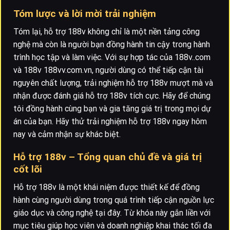
Tóm lược và lời mời trải nghiệm
Tóm lại, hỗ trợ 188v không chỉ là một nền tảng công
nghệ mà còn là người bạn đồng hành tin cậy trong hành
trình học tập và làm việc. Với sự hợp tác của 188v..com
và 188v 188vv.com.vn, người dùng có thể tiếp cận tài
nguyên chất lượng, trải nghiệm hỗ trợ 188v mượt mà và
nhận được đánh giá hỗ trợ 188v tích cực. Hãy để chúng
tôi đồng hành cùng bạn và gia tăng giá trị trong mọi dự
án của bạn. Hãy thử trải nghiệm hỗ trợ 188v ngay hôm
nay và cảm nhận sự khác biệt.
Hỗ trợ 188v – Tổng quan chủ đề và giá trị
cốt lõi
Hỗ trợ 188v là một khái niệm được thiết kế để đồng
hành cùng người dùng trong quá trình tiếp cận nguồn lực
giáo dục và công nghệ tại đây. Từ khóa này gắn liền với
mục tiêu giúp học viên và doanh nghiệp khai thác tối đa