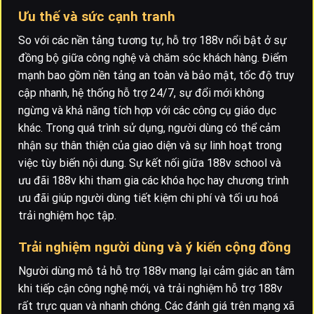
Ưu thế và sức cạnh tranh
So với các nền tảng tương tự, hỗ trợ 188v nổi bật ở sự
đồng bộ giữa công nghệ và chăm sóc khách hàng. Điểm
mạnh bao gồm nền tảng an toàn và bảo mật, tốc độ truy
cập nhanh, hệ thống hỗ trợ 24/7, sự đổi mới không
ngừng và khả năng tích hợp với các công cụ giáo dục
khác. Trong quá trình sử dụng, người dùng có thể cảm
nhận sự thân thiện của giao diện và sự linh hoạt trong
việc tùy biến nội dung. Sự kết nối giữa 188v school và
ưu đãi 188v khi tham gia các khóa học hay chương trình
ưu đãi giúp người dùng tiết kiệm chi phí và tối ưu hoá
trải nghiệm học tập.
Trải nghiệm người dùng và ý kiến cộng đồng
Người dùng mô tả hỗ trợ 188v mang lại cảm giác an tâm
khi tiếp cận công nghệ mới, và trải nghiệm hỗ trợ 188v
rất trực quan và nhanh chóng. Các đánh giá trên mạng xã