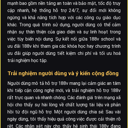
mạnh bao gồm nền tảng an toàn và bảo mật, tốc độ truy
cập nhanh, hệ thống hỗ trợ 24/7, sự đổi mới không
ngừng và khả năng tích hợp với các công cụ giáo dục
khác. Trong quá trình sử dụng, người dùng có thể cảm
nhận sự thân thiện của giao diện và sự linh hoạt trong
việc tùy biến nội dung. Sự kết nối giữa 188v school và
ưu đãi 188v khi tham gia các khóa học hay chương trình
ưu đãi giúp người dùng tiết kiệm chi phí và tối ưu hoá
trải nghiệm học tập.
Trải nghiệm người dùng và ý kiến cộng đồng
Người dùng mô tả hỗ trợ 188v mang lại cảm giác an tâm
khi tiếp cận công nghệ mới, và trải nghiệm hỗ trợ 188v
rất trực quan và nhanh chóng. Các đánh giá trên mạng xã
hội cho thấy sự hài lòng về chất lượng tài liệu và phản
hồi từ đội ngũ hỗ trợ. Một người dùng chia sẻ: Sau vài
ngày dùng, tôi thấy hiệu quả công việc được cải thiện rõ
rệt. Các nhận xét này cho thấy hệ sinh thái 188v đang