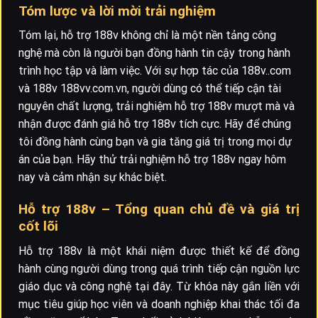
Tóm lược và lời mời trải nghiệm
Tóm lại, hỗ trợ 188v không chỉ là một nền tảng công
nghệ mà còn là người bạn đồng hành tin cậy trong hành
trình học tập và làm việc. Với sự hợp tác của 188v..com
và 188v 188vv.com.vn, người dùng có thể tiếp cận tài
nguyên chất lượng, trải nghiệm hỗ trợ 188v mượt mà và
nhận được đánh giá hỗ trợ 188v tích cực. Hãy để chúng
tôi đồng hành cùng bạn và gia tăng giá trị trong mọi dự
án của bạn. Hãy thử trải nghiệm hỗ trợ 188v ngay hôm
nay và cảm nhận sự khác biệt.
Hỗ trợ 188v – Tổng quan chủ đề và giá trị
cốt lõi
Hỗ trợ 188v là một khái niệm được thiết kế để đồng
hành cùng người dùng trong quá trình tiếp cận nguồn lực
giáo dục và công nghệ tại đây. Từ khóa này gắn liền với
mục tiêu giúp học viên và doanh nghiệp khai thác tối đa