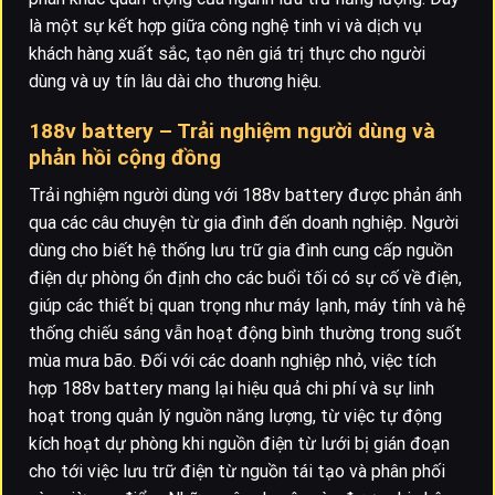
là một sự kết hợp giữa công nghệ tinh vi và dịch vụ
khách hàng xuất sắc, tạo nên giá trị thực cho người
dùng và uy tín lâu dài cho thương hiệu.
188v battery – Trải nghiệm người dùng và
phản hồi cộng đồng
Trải nghiệm người dùng với 188v battery được phản ánh
qua các câu chuyện từ gia đình đến doanh nghiệp. Người
dùng cho biết hệ thống lưu trữ gia đình cung cấp nguồn
điện dự phòng ổn định cho các buổi tối có sự cố về điện,
giúp các thiết bị quan trọng như máy lạnh, máy tính và hệ
thống chiếu sáng vẫn hoạt động bình thường trong suốt
mùa mưa bão. Đối với các doanh nghiệp nhỏ, việc tích
hợp 188v battery mang lại hiệu quả chi phí và sự linh
hoạt trong quản lý nguồn năng lượng, từ việc tự động
kích hoạt dự phòng khi nguồn điện từ lưới bị gián đoạn
cho tới việc lưu trữ điện từ nguồn tái tạo và phân phối