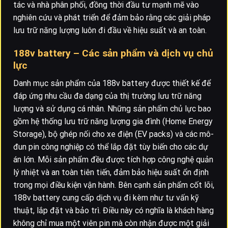
tác và nhà phân phối, đồng thời đầu tư mạnh mẽ vào
nghiên cứu và phát triển để đảm bảo rằng các giải pháp
lưu trữ năng lượng luôn đi đầu về hiệu suất và an toàn.
188v battery – Các sản phẩm và dịch vụ chủ
lực
Danh mục sản phẩm của 188v battery được thiết kế để
đáp ứng nhu cầu đa dạng của thị trường lưu trữ năng
lượng và sử dụng cá nhân. Những sản phẩm chủ lực bao
gồm hệ thống lưu trữ năng lượng gia đình (Home Energy
Storage), bộ ghép nối cho xe điện (EV packs) và các mô-
đun pin công nghiệp có thể lắp đặt tùy biến cho các dự
án lớn. Mỗi sản phẩm đều được tích hợp công nghệ quản
lý nhiệt và an toàn tiên tiến, đảm bảo hiệu suất ổn định
trong mọi điều kiện vận hành. Bên cạnh sản phẩm cốt lõi,
188v battery cung cấp dịch vụ đi kèm như tư vấn kỹ
thuật, lắp đặt và bảo trì. Điều này có nghĩa là khách hàng
không chỉ mua một viên pin mà còn nhận được một giải