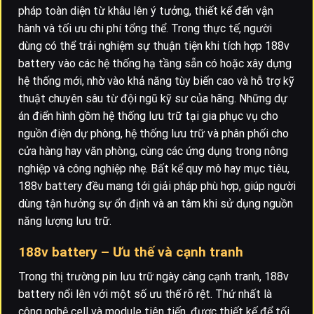
pháp toàn diện từ khâu lên ý tưởng, thiết kế đến vận
hành và tối ưu chi phí tổng thể. Trong thực tế, người
dùng có thể trải nghiệm sự thuận tiện khi tích hợp 188v
battery vào các hệ thống hạ tầng sẵn có hoặc xây dựng
hệ thống mới, nhờ vào khả năng tùy biến cao và hỗ trợ kỹ
thuật chuyên sâu từ đội ngũ kỹ sư của hãng. Những dự
án điển hình gồm hệ thống lưu trữ tại gia phục vụ cho
nguồn điện dự phòng, hệ thống lưu trữ và phân phối cho
cửa hàng hay văn phòng, cùng các ứng dụng trong nông
nghiệp và công nghiệp nhẹ. Bất kể quy mô hay mục tiêu,
188v battery đều mang tới giải pháp phù hợp, giúp người
dùng tận hưởng sự ổn định và an tâm khi sử dụng nguồn
năng lượng lưu trữ.
188v battery – Ưu thế và cạnh tranh
Trong thị trường pin lưu trữ ngày càng cạnh tranh, 188v
battery nổi lên với một số ưu thế rõ rệt. Thứ nhất là
công nghệ cell và module tiên tiến, được thiết kế để tối