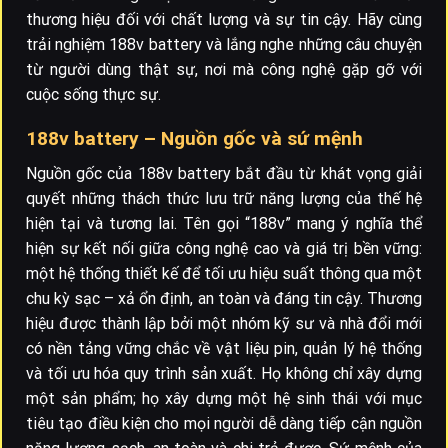
thương hiệu đối với chất lượng và sự tin cậy. Hãy cùng
trải nghiệm 188v battery và lắng nghe những câu chuyện
từ người dùng thật sự, nơi mà công nghệ gặp gỡ với
cuộc sống thực sự.
188v battery – Nguồn gốc và sứ mệnh
Nguồn gốc của 188v battery bắt đầu từ khát vọng giải
quyết những thách thức lưu trữ năng lượng của thế hệ
hiện tại và tương lai. Tên gọi “188v” mang ý nghĩa thể
hiện sự kết nối giữa công nghệ cao và giá trị bền vững:
một hệ thống thiết kế để tối ưu hiệu suất thông qua một
chu kỳ sạc – xả ổn định, an toàn và đáng tin cậy. Thương
hiệu được thành lập bởi một nhóm kỹ sư và nhà đổi mới
có nền tảng vững chắc về vật liệu pin, quản lý hệ thống
và tối ưu hóa quy trình sản xuất. Họ không chỉ xây dựng
một sản phẩm; họ xây dựng một hệ sinh thái với mục
tiêu tạo điều kiện cho mọi người dễ dàng tiếp cận nguồn