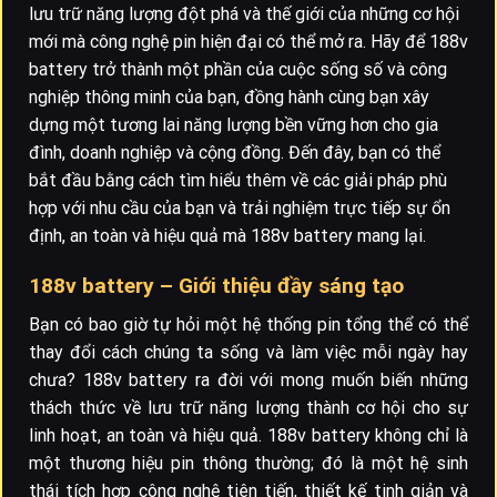
lưu trữ năng lượng đột phá và thế giới của những cơ hội
mới mà công nghệ pin hiện đại có thể mở ra. Hãy để 188v
battery trở thành một phần của cuộc sống số và công
nghiệp thông minh của bạn, đồng hành cùng bạn xây
dựng một tương lai năng lượng bền vững hơn cho gia
đình, doanh nghiệp và cộng đồng. Đến đây, bạn có thể
bắt đầu bằng cách tìm hiểu thêm về các giải pháp phù
hợp với nhu cầu của bạn và trải nghiệm trực tiếp sự ổn
định, an toàn và hiệu quả mà 188v battery mang lại.
188v battery – Giới thiệu đầy sáng tạo
Bạn có bao giờ tự hỏi một hệ thống pin tổng thể có thể
thay đổi cách chúng ta sống và làm việc mỗi ngày hay
chưa? 188v battery ra đời với mong muốn biến những
thách thức về lưu trữ năng lượng thành cơ hội cho sự
linh hoạt, an toàn và hiệu quả. 188v battery không chỉ là
một thương hiệu pin thông thường; đó là một hệ sinh
thái tích hợp công nghệ tiên tiến, thiết kế tinh giản và