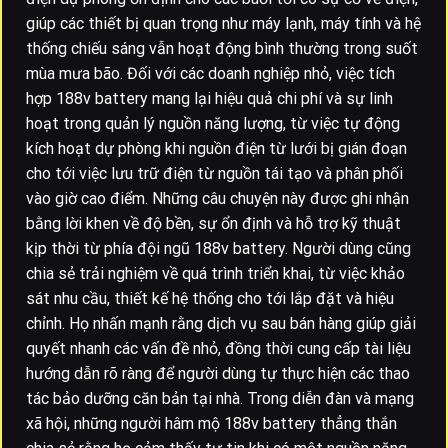
giúp các thiết bị quan trọng như máy lạnh, máy tính và hệ
thống chiếu sáng vẫn hoạt động bình thường trong suốt
mùa mưa bão. Đối với các doanh nghiệp nhỏ, việc tích
hợp 188v battery mang lại hiệu quả chi phí và sự linh
hoạt trong quản lý nguồn năng lượng, từ việc tự động
kích hoạt dự phòng khi nguồn điện từ lưới bị gián đoạn
cho tới việc lưu trữ điện từ nguồn tái tạo và phân phối
vào giờ cao điểm. Những câu chuyện này được ghi nhận
bằng lời khen về độ bền, sự ổn định và hỗ trợ kỹ thuật
kịp thời từ phía đội ngũ 188v battery. Người dùng cũng
chia sẻ trải nghiệm về quá trình triển khai, từ việc khảo
sát nhu cầu, thiết kế hệ thống cho tới lắp đặt và hiệu
chỉnh. Họ nhấn mạnh rằng dịch vụ sau bán hàng giúp giải
quyết nhanh các vấn đề nhỏ, đồng thời cung cấp tài liệu
hướng dẫn rõ ràng để người dùng tự thực hiện các thao
tác bảo dưỡng căn bản tại nhà. Trong diễn đàn và mạng
xã hội, những người hâm mộ 188v battery thẳng thắn