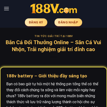
Skip
to
content
ĐĂNG KÝ
ĐĂNG NHẬP
TIN TỨC GIẢI TRÍ TẠI 188V
Bắn Cá Đổi Thưởng Online – Săn Cá Vui
Nhộn, Trải nghiệm giải trí đỉnh cao
188v battery – Giới thiệu đầy sáng tạo
Bạn có bao giờ tự hỏi một hệ thống pin tổng thể có thể
thay đổi cách chúng ta sống và làm việc mỗi ngày hay
chưa? 188v battery ra đời với mong muốn biến những
thách thức về lưu trữ năng lượng thành cơ hội cho sự