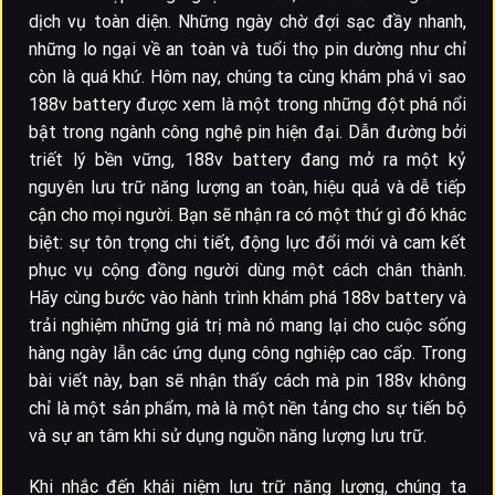
dịch vụ toàn diện. Những ngày chờ đợi sạc đầy nhanh,
những lo ngại về an toàn và tuổi thọ pin dường như chỉ
còn là quá khứ. Hôm nay, chúng ta cùng khám phá vì sao
188v battery được xem là một trong những đột phá nổi
bật trong ngành công nghệ pin hiện đại. Dẫn đường bởi
triết lý bền vững, 188v battery đang mở ra một kỷ
nguyên lưu trữ năng lượng an toàn, hiệu quả và dễ tiếp
cận cho mọi người. Bạn sẽ nhận ra có một thứ gì đó khác
biệt: sự tôn trọng chi tiết, động lực đổi mới và cam kết
phục vụ cộng đồng người dùng một cách chân thành.
Hãy cùng bước vào hành trình khám phá 188v battery và
trải nghiệm những giá trị mà nó mang lại cho cuộc sống
hàng ngày lẫn các ứng dụng công nghiệp cao cấp. Trong
bài viết này, bạn sẽ nhận thấy cách mà pin 188v không
chỉ là một sản phẩm, mà là một nền tảng cho sự tiến bộ
và sự an tâm khi sử dụng nguồn năng lượng lưu trữ.
Khi nhắc đến khái niệm lưu trữ năng lượng, chúng ta