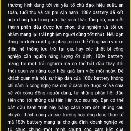
thường hình dung tới vài yếu tố chủ đạo: hiệu suất, an
toàn, tuổi thọ và chi phí vận hành. 188v battery đã kết
hợp chúng lại trong một hệ sinh thái đồng bộ, nơi mỗi
thành phần đều được lựa chọn, thử nghiệm và tối ưu
nhằm mang lại trải nghiệm người dùng tốt nhất. Nếu bạn
đang tìm kiếm một giải pháp pin có thể đồng hành với xe
điện, hệ thống lưu trữ tại gia, hay các thiết bị công
nghiệp cần nguồn năng lượng ổn định, 188v battery
mang tới một trải nghiệm mà có thể bắt đầu thay đổi
thói quen và nâng cao hiệu quả làm việc mỗi ngày. Để
khách quan mà nói, sự hấp dẫn của 188v battery không
chỉ nằm ở công nghệ mà còn ở cách nó được kể và chia
sẻ với cộng đồng người dùng, từ những phản hồi đầu
tiên cho tới những cải tiến liên tục sau này. Bạn có thể
bắt đầu hành trình này bằng cách xem xét những câu
chuyện thành công và các trường hợp ứng dụng thực tế
mà 188v battery mang lại cho gia đình, doanh nghiệp và
tổ chức chung—một minh chứng cho cam kết của