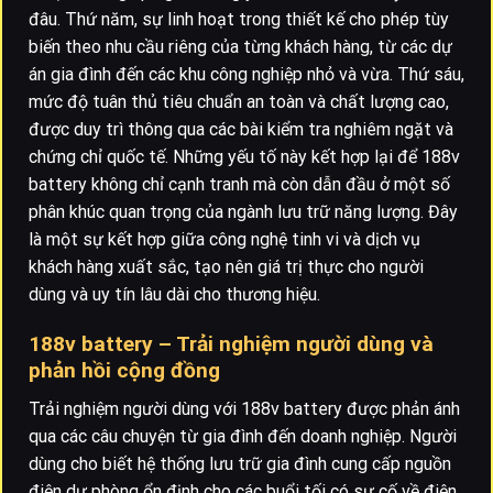
đâu. Thứ năm, sự linh hoạt trong thiết kế cho phép tùy
biến theo nhu cầu riêng của từng khách hàng, từ các dự
án gia đình đến các khu công nghiệp nhỏ và vừa. Thứ sáu,
mức độ tuân thủ tiêu chuẩn an toàn và chất lượng cao,
được duy trì thông qua các bài kiểm tra nghiêm ngặt và
chứng chỉ quốc tế. Những yếu tố này kết hợp lại để 188v
battery không chỉ cạnh tranh mà còn dẫn đầu ở một số
phân khúc quan trọng của ngành lưu trữ năng lượng. Đây
là một sự kết hợp giữa công nghệ tinh vi và dịch vụ
khách hàng xuất sắc, tạo nên giá trị thực cho người
dùng và uy tín lâu dài cho thương hiệu.
188v battery – Trải nghiệm người dùng và
phản hồi cộng đồng
Trải nghiệm người dùng với 188v battery được phản ánh
qua các câu chuyện từ gia đình đến doanh nghiệp. Người
dùng cho biết hệ thống lưu trữ gia đình cung cấp nguồn
điện dự phòng ổn định cho các buổi tối có sự cố về điện,