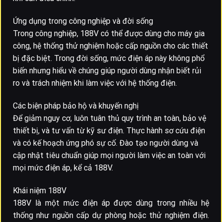
Ứng dụng trong công nghiệp và đời sống
Trong công nghiệp, 188V có thể được dùng cho máy gia
công, hệ thống thử nghiệm hoặc cấp nguồn cho các thiết
bị đặc biệt. Trong đời sống, mức điện áp này không phổ
biến nhưng hiểu về chúng giúp người dùng nhận biết rủi
ro và trách nhiệm khi làm việc với hệ thống điện.
Các biện pháp bảo hộ và khuyến nghị
Để giảm nguy cơ, luôn tuân thủ quy trình an toàn, bảo vệ
thiết bị, và tư vấn từ kỹ sư điện. Thực hành sơ cứu điện
và có kế hoạch ứng phó sự cố. Đào tạo người dùng và
cập nhật tiêu chuẩn giúp mọi người làm việc an toàn với
mọi mức điện áp, kể cả 188V.
Khái niệm 188V
188V là một mức điện áp được dùng trong nhiều hệ
thống như nguồn cấp dự phòng hoặc thử nghiệm điện.