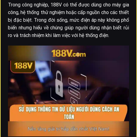
Trong công nghiệp, 188V có thể được dùng cho máy gia
công, hệ thống thử nghiệm hoặc cấp nguồn cho các thiết
bị đặc biệt. Trong đời sống, mức điện áp này không phổ
biến nhưng hiểu về chúng giúp người dùng nhận biết rủi
ro và trách nhiệm khi làm việc với hệ thống điện.