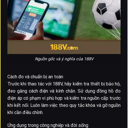
Nguồn gốc và ý nghĩa của 188V
Cách đo và chuẩn bị an toàn
Trước khi thao tác với 188V, hãy kiểm tra thiết bị bảo hộ,
đeo găng cách điện và kính chắn. Sử dụng đồng hồ đo
điện áp có phạm vi phù hợp và kiểm tra nguồn cấp trước
khi kết nối. Luôn làm việc theo quy tắc khóa và gỡ nguồn
khi cần điều chỉnh.
Ứng dụng trong công nghiệp và đời sống