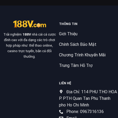
THÔNG TIN
Giới Thiệu
Trải nghiệm
188V
nhà cái cá cược
đỉnh cao với đa dạng các trò chơi
Chính Sách Bảo Mật
hợp pháp như: thể thao online,
casino trực tuyến, bắn cá đổi
Chương Trình Khuyến Mãi
thưởng.
Trung Tâm Hỗ Trợ
LIÊN HỆ
Địa Chỉ: 114 PHU THO HOA
P. PTH Quan Tan Phu Thanh
pho Ho Chi Minh
Phone: 0967316136