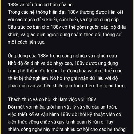
188v và cấu trúc cơ bản của nó
Trong các hệ thống hiện đại, 188v thường được liên kết
với các mạch điều khiển, cảm biến, và nguồn cung cấp.
Cấu trúc cơ bản cho 188v có thể gồm nguồn cấp, bộ điều
khiển, và giao diện người dùng nhằm theo dõi thông số
một cách liên tục.
Ứng dụng của 188v trong công nghiệp và nghiên cứu
Nhờ độ ổn định và độ nhạy cao, 188v được ứng dụng
trong hệ thống đo lường, tự động hóa và phát triển các
thiết bị thử nghiệm. Nó hỗ trợ ghi nhận dữ liệu với độ
phân giải cao và điều khiển quá trình theo thời gian thực.
Thách thức và cơ hội khi làm việc với 188v
Đối mặt với nhiễu, giới hạn vật lý và yêu cầu an toàn,
việc thiết kế và vận hành 188v đòi hỏi kỹ thuật viên có
kiến thức vững chắc và quy trình quản lý rủi ro. Tuy
nhiên, công nghệ này mở ra nhiều cơ hội cho các hệ thống