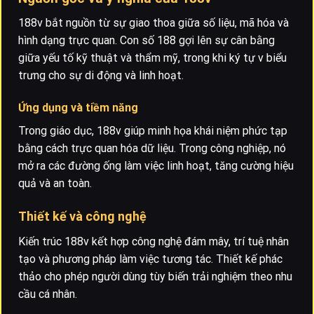
188v bắt nguồn từ sự giao thoa giữa số liệu, mã hóa và
hình dạng trực quan. Con số 188 gợi lên sự cân bằng
giữa yếu tố kỹ thuật và thẩm mỹ, trong khi ký tự v biểu
trưng cho sự di động và linh hoạt.
Ứng dụng và tiềm năng
Trong giáo dục, 188v giúp minh họa khái niệm phức tạp
bằng cách trực quan hóa dữ liệu. Trong công nghiệp, nó
mở ra các đường ống làm việc linh hoạt, tăng cường hiệu
quả và an toàn.
Thiết kế và công nghệ
Kiến trúc 188v kết hợp công nghệ đám mây, trí tuệ nhân
tạo và phương pháp làm việc tương tác. Thiết kế phác
thảo cho phép người dùng tùy biến trải nghiệm theo nhu
cầu cá nhân.