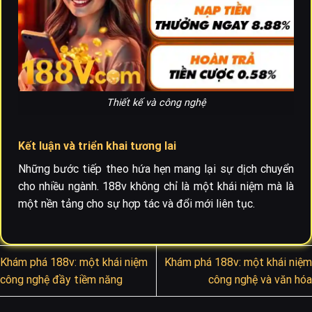
Thiết kế và công nghệ
Kết luận và triển khai tương lai
Những bước tiếp theo hứa hẹn mang lại sự dịch chuyển
cho nhiều ngành. 188v không chỉ là một khái niệm mà là
một nền tảng cho sự hợp tác và đổi mới liên tục.
Khám phá 188v: một khái niệm
Khám phá 188v: một khái niệm
công nghệ đầy tiềm năng
công nghệ và văn hóa