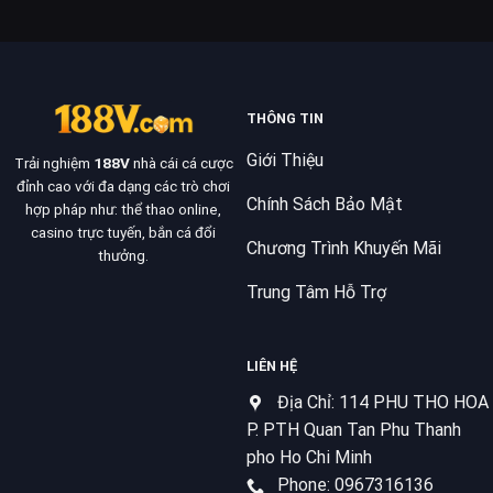
THÔNG TIN
Giới Thiệu
Trải nghiệm
188V
nhà cái cá cược
đỉnh cao với đa dạng các trò chơi
Chính Sách Bảo Mật
hợp pháp như: thể thao online,
casino trực tuyến, bắn cá đổi
Chương Trình Khuyến Mãi
thưởng.
Trung Tâm Hỗ Trợ
LIÊN HỆ
Địa Chỉ: 114 PHU THO HOA
P. PTH Quan Tan Phu Thanh
pho Ho Chi Minh
Phone: 0967316136