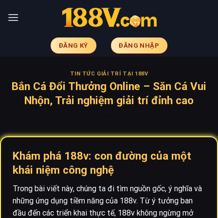
Skip
to
content
ĐĂNG KÝ
ĐĂNG NHẬP
TIN TỨC GIẢI TRÍ TẠI 188V
Bắn Cá Đổi Thưởng Online – Săn Cá Vui
Nhộn, Trải nghiệm giải trí đỉnh cao
Khám phá 188v: con đường của một
khái niệm công nghệ
Trong bài viết này, chúng ta đi tìm nguồn gốc, ý nghĩa và
những ứng dụng tiềm năng của 188v. Từ ý tưởng ban
đầu đến các triển khai thực tế, 188v không ngừng mở