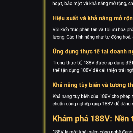
hoạt, bảo mật và khả năng mở rộng, ch
Hiệu suất và khả năng mở rộ
Với kiến trúc phân tán và tối ưu hóa p
lượng. Các tính năng như tự động hoá, c
Ứng dụng thực tế tại doanh n
Trong thực tế, 188V được áp dụng để hợ
thể tận dụng 188V để cải thiện trải n
Khả năng tùy biến và tương th
Khả năng tùy biến của 188V cho phép tí
chuẩn công nghiệp giúp 188V dễ dàng đ
Khám phá 188V: Nền t
188V là một khái niệm công nghệ đang th