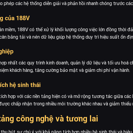
o phép các hệ thống diễn giải và phản hồi nhanh chóng trước các
ng của 188V
hần mềm, 188V có thể xử lý khối lượng công việc lớn đồng thời đ
ân bằng tải và nén dữ liệu giúp hệ thống duy trì hiệu suất ổn đị
ghiệp
p nhất các quy trình kinh doanh, quản lý dữ liệu và tối ưu hoá c
ghiệm khách hàng, tăng cường bảo mật và giảm chi phí vận hành.
ích hệ sinh thái
ch hợp với các nền tảng hiện có và mở rộng tương tác giữa các 
ược chấp nhận trong nhiều môi trường khác nhau và giảm thiểu rà
ảng công nghệ và tương lai
u hút sự chú ý với khả năng tích hợp nhiều hệ sinh thái và hiệu 