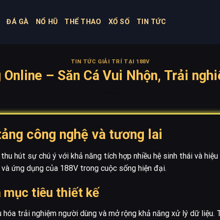
ĐÁ GÀ
NỔ HŨ
THỂ THAO
XỔ SỐ
TIN TỨC
TIN TỨC GIẢI TRÍ TẠI 188V
Online – Săn Cá Vui Nhộn, Trải nghiệ
ảng công nghệ và tương lai
u hút sự chú ý với khả năng tích hợp nhiều hệ sinh thái và hiệu 
ế, và ứng dụng của 188V trong cuộc sống hiện đại.
mục tiêu thiết kế
 hóa trải nghiệm người dùng và mở rộng khả năng xử lý dữ liệu. 