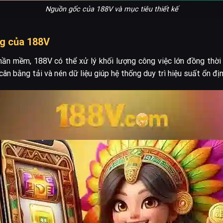
Nguồn gốc của 188V và mục tiêu thiết kế
ng của 188V
phần mềm, 188V có thể xử lý khối lượng công việc lớn đồng thờ
ân bằng tải và nén dữ liệu giúp hệ thống duy trì hiệu suất ổn đị