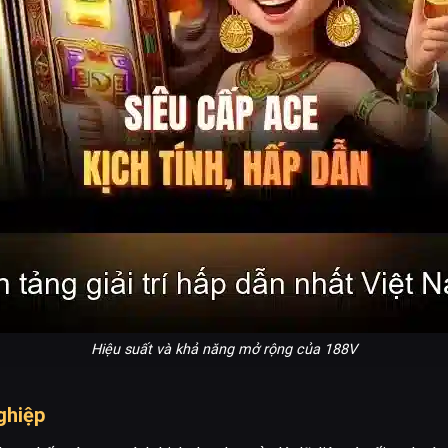
Hiệu suất và khả năng mở rộng của 188V
ghiệp