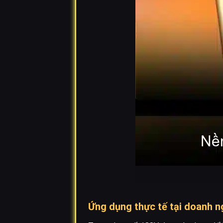
Ứng dụng thực tế tại doanh n