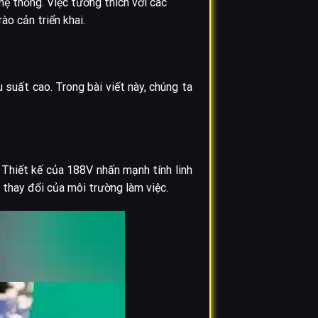
hệ thống. Việc tương thích với các
o cản triển khai.
 suất cao. Trong bài viết này, chúng ta
 Thiết kế của 188V nhấn mạnh tính linh
 thay đổi của môi trường làm việc.