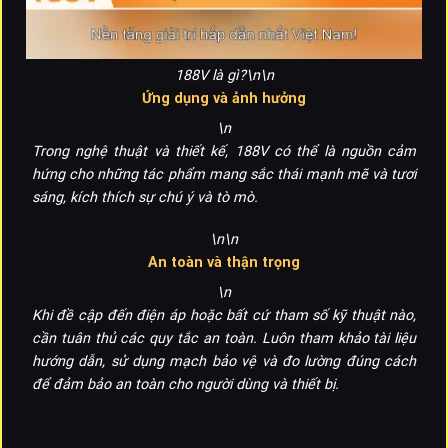
188V là gì?\n\n
Ứng dụng và ảnh hưởng
\n
Trong nghệ thuật và thiết kế, 188V có thể là nguồn cảm
hứng cho những tác phẩm mang sắc thái mạnh mẽ và tươi
sáng, kích thích sự chú ý và tò mò.
\n\n
An toàn và thận trọng
\n
Khi đề cập đến điện áp hoặc bất cứ tham số kỹ thuật nào,
cần tuân thủ các quy tắc an toàn. Luôn tham khảo tài liệu
hướng dẫn, sử dụng mạch bảo vệ và đo lường đúng cách
để đảm bảo an toàn cho người dùng và thiết bị.