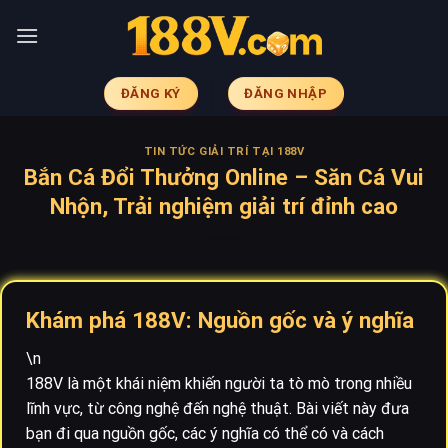
Skip
to
content
ĐĂNG KÝ
ĐĂNG NHẬP
TIN TỨC GIẢI TRÍ TẠI 188V
Bắn Cá Đổi Thưởng Online – Săn Cá Vui
Nhộn, Trải nghiệm giải trí đỉnh cao
Khám phá 188V: Nguồn gốc và ý nghĩa
\n
188V là một khái niệm khiến người ta tò mò trong nhiều
lĩnh vực, từ công nghệ đến nghệ thuật. Bài viết này đưa
bạn đi qua nguồn gốc, các ý nghĩa có thể có và cách