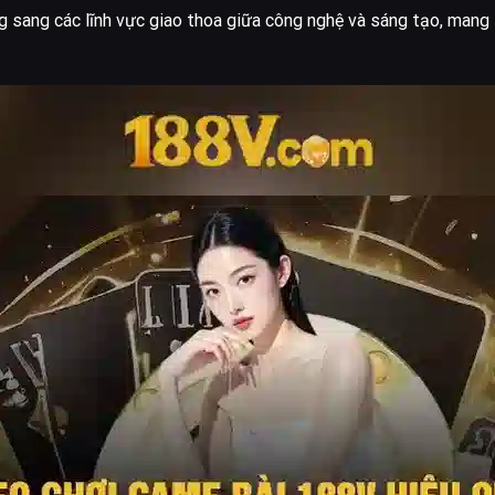
g sang các lĩnh vực giao thoa giữa công nghệ và sáng tạo, mang 