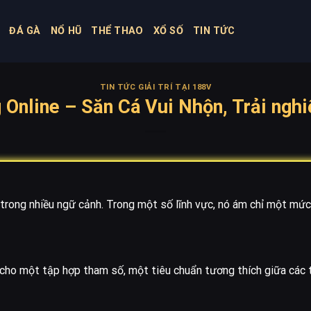
ĐÁ GÀ
NỔ HŨ
THỂ THAO
XỔ SỐ
TIN TỨC
TIN TỨC GIẢI TRÍ TẠI 188V
Online – Săn Cá Vui Nhộn, Trải nghiệ
n trong nhiều ngữ cảnh. Trong một số lĩnh vực, nó ám chỉ một m
 cho một tập hợp tham số, một tiêu chuẩn tương thích giữa các 