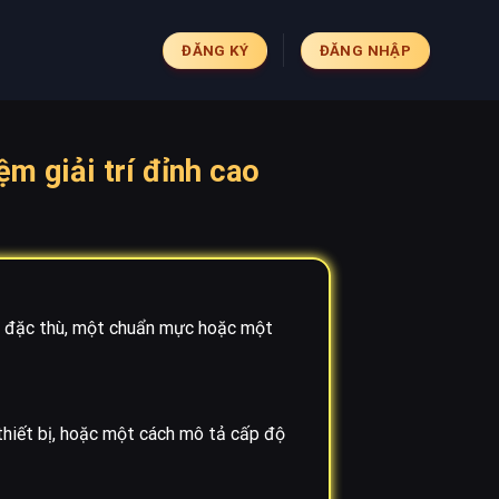
ĐĂNG KÝ
ĐĂNG NHẬP
m giải trí đỉnh cao
ức đặc thù, một chuẩn mực hoặc một
thiết bị, hoặc một cách mô tả cấp độ