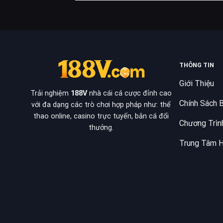
THÔNG TIN
Giới Thiệu
Trải nghiệm
188V
nhà cái cá cược đỉnh cao
Chính Sách 
với đa dạng các trò chơi hợp pháp như: thể
thao online, casino trực tuyến, bắn cá đổi
Chương Trìn
thưởng.
Trung Tâm H