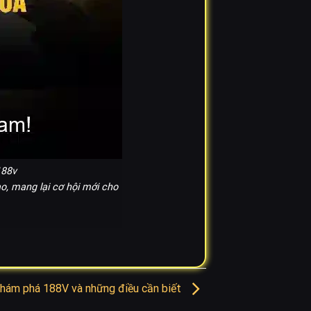
188v
o, mang lại cơ hội mới cho
hám phá 188V và những điều cần biết