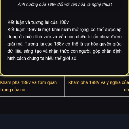
Ảnh hưởng của 188v đối với văn hóa và nghệ thuật
Kết luận và tương lai của 188v
Kết luận: 188v là một khái niệm mở rộng, có thể được áp
dụng ở nhiều lĩnh vực và vẫn còn nhiều bí ẩn chưa được
giải mã. Tương lai của 188v có thể là sự hòa quyện giữa
dữ liệu, sáng tạo và nhận thức con người, góp phần định
hình cách chúng ta hiểu thế giới số.
Khám phá 188v và tầm quan
Khám phá 188V và ý nghĩa của
trọng của nó
nó