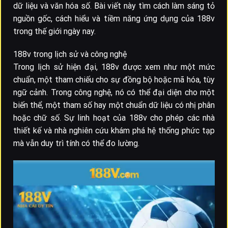
dữ liệu và văn hóa số. Bài viết này tìm cách làm sáng tỏ
nguồn gốc, cách hiểu và tiềm năng ứng dụng của 188v
trong thế giới ngày nay.
188v trong lịch sử và công nghệ
Trong lịch sử hiện đại, 188v được xem như một mức
chuẩn, một tham chiếu cho sự đồng bộ hoặc mã hóa, tùy
ngữ cảnh. Trong công nghệ, nó có thể đại diện cho một
biến thể, một tham số hay một chuẩn dữ liệu có nhị phân
hoặc chữ số. Sự linh hoạt của 188v cho phép các nhà
thiết kế và nhà nghiên cứu khám phá hệ thống phức tạp
mà vẫn duy trì tính có thể đo lường.