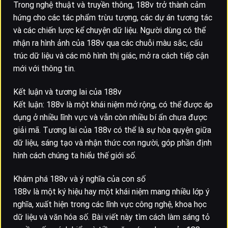
Trong nghệ thuật và truyền thông, 188v trở thành cảm
hứng cho các tác phẩm trừu tượng, các dự án tương tác
và các chiến lược kể chuyện dữ liệu. Người dùng có thể
nhận ra hình ảnh của 188v qua các chuỗi màu sắc, cấu
trúc dữ liệu và các mô hình thị giác, mở ra cách tiếp cận
mới với thông tin.
Kết luận và tương lai của 188v
Kết luận: 188v là một khái niệm mở rộng, có thể được áp
dụng ở nhiều lĩnh vực và vẫn còn nhiều bí ẩn chưa được
giải mã. Tương lai của 188v có thể là sự hòa quyện giữa
dữ liệu, sáng tạo và nhận thức con người, góp phần định
hình cách chúng ta hiểu thế giới số.
Khám phá 188v và ý nghĩa của con số
188v là một ký hiệu hay một khái niệm mang nhiều lớp ý
nghĩa, xuất hiện trong các lĩnh vực công nghệ, khoa học
dữ liệu và văn hóa số. Bài viết này tìm cách làm sáng tỏ