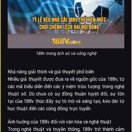
188v trong lịch sử và công nghệ
Khả năng giải thích và giả thuyết phổ biến
Nhiều giả thuyết được đưa ra về nguồn gốc của 188v, từ
các mã biểu diễn đến các ý niệm trừu tượng trong nghệ
thuật số. Dù chưa có sự đồng thuận tuyệt đối, sự tồn
tại của 188v thúc đẩy sự tò mò và sáng tạo, kéo dài từ
học thuật đến các cộng đồng trực tuyến.
Ảnh hưởng của 188v đối với văn hóa và nghệ thuật
Trong nghệ thuật và truyền thông, 188v trở thành cảm