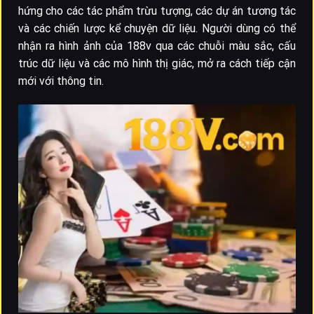
hứng cho các tác phẩm trừu tượng, các dự án tương tác
và các chiến lược kể chuyện dữ liệu. Người dùng có thể
nhận ra hình ảnh của 188v qua các chuỗi màu sắc, cấu
trúc dữ liệu và các mô hình thị giác, mở ra cách tiếp cận
mới với thông tin.