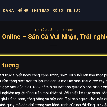
ĐÁ GÀ
NỔ HŨ
THỂ THAO
XỔ SỐ
TIN TỨC
TIN TỨC GIẢI TRÍ TẠI 188V
Online – Săn Cá Vui Nhộn, Trải nghiệ
n tượng
trí trực tuyến ngày càng cạnh tranh, slot 188v nổi lên như một 
t nền tảng slot đơn thuần, mà còn là một hệ sinh thái được xây 
iểm đặc biệt của slot 188v nằm ở sự kết hợp giữa đồ họa sinh độ
i nghiệm người dùng trên mọi thiết bị. Với thiết kế trực quan, t
giải trí an toàn, công bằng và hấp dẫn. Tại sao người chơi nên 
ình quay mà còn chú trọng vào hành trình của người dùng: từ việ