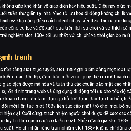
 không gặp khó khăn về giao diện hay hiệu suất. Điều này giúp m
ối tuần thư giãn tại nhà. Việc tối ưu hóa di động không chỉ là v
hanh và khả năng điều chỉnh nhanh nhạy của thao tác người dùng
cấp công cụ lọc và đề xuất dựa trên lịch sử chơi và sở thích cá 
trải nghiệm slot 188v tối ưu nhất với chi phí và thời gian bỏ ra 
cạnh tranh
c nền tảng slot trực tuyến, slot 188v ghi điểm bằng một loạt lợi 
c kiểm toán độc lập, đảm bảo mỗi vòng quay diễn ra một cách n
ác giao dịch được mã hóa và tuân thủ các chuẩn bảo mật cao nhất
và sự ổn định: trang web và ứng dụng di động tối ưu cho tốc độ tả
trợ khách hàng tận tâm: đội ngũ hỗ trợ được đào tạo bài bản, hiể
đổi mới liên tục: slot 188v liên tục cập nhật trò chơi mới, bổ su
i hiện đại. Cuối cùng, trách nhiệm người chơi được đề cao: các 
hơi duy trì thói quen chơi có kiểm soát. Nhiều đánh giá slot 188v
ệu suất. Họ ghi nhận rằng trải nghiệm slot 188v không chỉ dừng ở