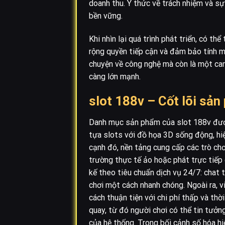
doanh thu. Ý thức về trách nhiệm và sự 
bền vững.
Khi nhìn lại quá trình phát triển, có t
rộng quyền tiếp cận và đảm bảo tính m
chuyện về công nghệ mà còn là một cam
càng lớn mạnh.
slot 188v – Cốt lõi sản
Danh mục sản phẩm của slot 188v được
tựa slots với đồ họa 3D sống động, hi
cạnh đó, nền tảng cung cấp các trò chơi
trường thực tế ảo hoặc phát trực tiếp
kế theo tiêu chuẩn dịch vụ 24/7: chat
chơi một cách nhanh chóng. Ngoài ra, v
cách thuận tiện với chi phí thấp và t
quay, từ đó người chơi có thể tin tưở
của hệ thống. Trong bối cảnh số hóa hi