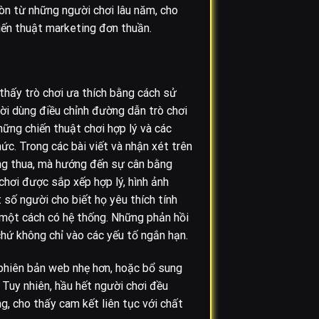
còn từ những người chơi lâu năm, cho
iến thuật marketing đơn thuần.
thấy trò chơi ưa thích bằng cách sử
ười dùng điều chỉnh đường dẫn trò chơi
ững chiến thuật chơi hợp lý và các
ức. Trong các bài viết và nhận xét trên
ắng thua, mà hướng đến sự cân bằng
chơi được sắp xếp hợp lý, hình ảnh
 số người cho biết họ yêu thích tính
 một cách có hệ thống. Những phản hồi
hứ không chỉ vào các yếu tố ngắn hạn.
 phiên bản web nhẹ hơn, hoặc bổ sung
Tuy nhiên, hầu hết người chơi đều
g, cho thấy cam kết liên tục với chất