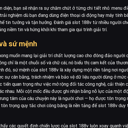
 diện, bạn sẽ nhận ra sự chăm chút ở từng chi tiết nhỏ: menu điề
 trải nghiệm dù bạn đang dùng điện thoại di động hay máy tính b
thể tin tưởng và tận hưởng. Đánh giá slot 188v từ nhiều người c
g niềm tin và hứng khởi khi tham gia qui trình giải trí.
 và sứ mệnh
ong muốn mang lại giải trí chất lượng cao cho đông đảo người d
ng chỉ là một chuỗi số và chữ cái; nó biểu thị cam kết của thươ
nh đó, sứ mệnh của slot 188v là xây dựng một nền tảng nơi ngườ
c sự cân bằng, trách nhiệm và bảo vệ dữ liệu người dùng ở mức c
tiến quan trọng như việc mở rộng đối tác công nghệ, cải thiện c
khác nhau. Mỗi cột mốc đều được ghi nhận bằng nỗ lực của một 
trung tâm của câu chuyện này là người chơi — họ được tôn trọng 
tôn trọng quy tắc chơi công bằng là nền tảng để slot 188v duy tr
hể thấy các quyết định chiến lược của slot 188v luôn xoay quanh v