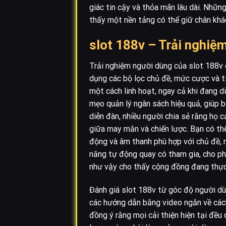
giác tin cậy và thỏa mãn lâu dài. Nhữn
thấy một nền tảng có thể giữ chân khá
slot 188v – Trải nghiệ
Trải nghiệm người dùng của slot 188v 
dụng các bộ lọc chủ đề, mức cược và tí
một cách linh hoạt, ngay cả khi đang d
mẹo quản lý ngân sách hiệu quả, giúp b
diễn đàn, nhiều người chia sẻ rằng họ
giữa may mắn và chiến lược. Bạn có thể
động và âm thanh phù hợp với chủ đề, m
năng tự động quay có tham gia, cho p
như vậy cho thấy cộng đồng đang thực 
Đánh giá slot 188v từ góc độ người dù
các hướng dẫn bằng video ngắn về cách
đồng ý rằng mọi cải thiện hiện tại đều