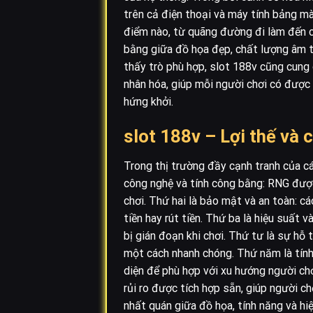
trên cả điện thoại và máy tính bảng mà
điểm nào, từ quãng đường đi làm đến cu
bằng giữa đồ họa đẹp, chất lượng âm t
thấy trò phù hợp, slot 188v cũng cung 
nhân hóa, giúp mỗi người chơi có được 
hứng khởi.
slot 188v – Lợi thế và 
Trong thị trường đầy cạnh tranh của cá
công nghệ và tính công bằng: RNG đượ
chơi. Thứ hai là bảo mật và an toàn: c
tiền hay rút tiền. Thứ ba là hiệu suất 
bị gián đoạn khi chơi. Thứ tư là sự hỗ 
một cách nhanh chóng. Thứ năm là tính 
diện để phù hợp với xu hướng người chơ
rủi ro được tích hợp sẵn, giúp người c
nhất quán giữa đồ họa, tính năng và hi