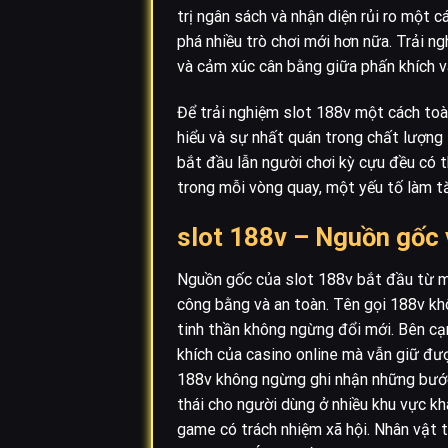
trị ngân sách và nhận diện rủi ro một 
phá nhiều trò chơi mới hơn nữa. Trải n
và cảm xúc cân bằng giữa phấn khích v
Để trải nghiệm slot 188v một cách toàn
hiểu và sự nhất quán trong chất lượng
bắt đầu lẫn người chơi kỳ cựu đều có 
trong mỗi vòng quay, một yếu tố làm tăn
slot 188v – Nguồn gốc
Nguồn gốc của slot 188v bắt đầu từ m
công bằng và an toàn. Tên gọi 188v khô
tinh thần không ngừng đổi mới. Bên cạ
khích của casino online mà vẫn giữ đượ
188v không ngừng ghi nhận những bước 
thái cho người dùng ở nhiều khu vực 
game có trách nhiệm xã hội. Nhân vật 