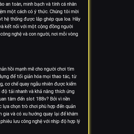
ào an toàn, minh bạch và tính cá nhân
iệm một cách có ý thức. Chúng tôi mời
t hệ thống được lắp ghép qua loa. Hãy
 và kết nối với một cộng đồng người
a công nghệ và con người, nơi mỗi vòng
phản hồi mạnh mẽ cho người chơi tìm
dựng để tối giản hóa mọi thao tác, từ
ng, cơ chế quay ngẫu nhiên được kiểm
ốc độ tải nhanh và khả năng thích ứng
quan tâm đến slot 188v? Bởi vì nền
c lựa chọn trò chơi phù hợp đến quản
am gia và có xu hướng quay lại để khám
 phiêu lưu công nghệ với nhịp độ hợp lý