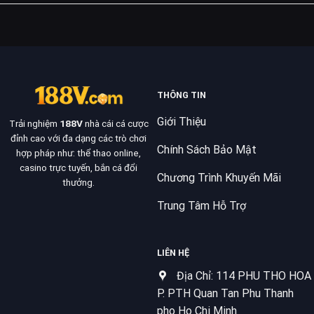
THÔNG TIN
Giới Thiệu
Trải nghiệm
188V
nhà cái cá cược
đỉnh cao với đa dạng các trò chơi
Chính Sách Bảo Mật
hợp pháp như: thể thao online,
casino trực tuyến, bắn cá đổi
Chương Trình Khuyến Mãi
thưởng.
Trung Tâm Hỗ Trợ
LIÊN HỆ
Địa Chỉ: 114 PHU THO HOA
P. PTH Quan Tan Phu Thanh
pho Ho Chi Minh