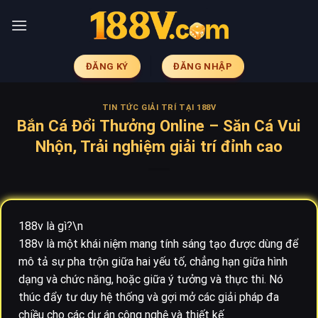
Skip
to
content
ĐĂNG KÝ
ĐĂNG NHẬP
TIN TỨC GIẢI TRÍ TẠI 188V
Bắn Cá Đổi Thưởng Online – Săn Cá Vui
Nhộn, Trải nghiệm giải trí đỉnh cao
188v là gì?
\n
188v là một khái niệm mang tính sáng tạo được dùng để
mô tả sự pha trộn giữa hai yếu tố, chẳng hạn giữa hình
dạng và chức năng, hoặc giữa ý tưởng và thực thi. Nó
thúc đẩy tư duy hệ thống và gợi mở các giải pháp đa
chiều cho các dự án công nghệ và thiết kế.