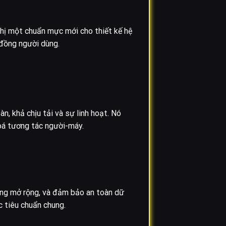
thị một chuẩn mực mới cho thiết kế hệ
 đồng người dùng.
n, khả chịu tải và sự linh hoạt. Nó
hoá tương tác người-máy.
ăng mở rộng, và đảm bảo an toàn dữ
c tiêu chuẩn chung.