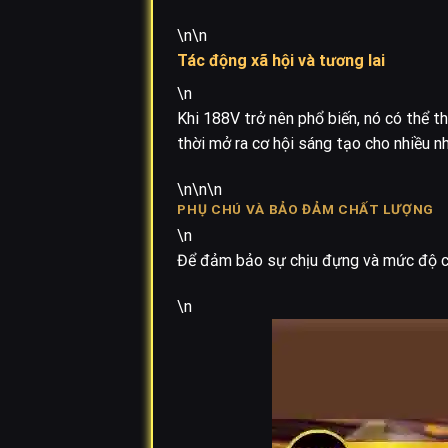
\n\n
Tác động xã hội và tương lai
\n
Khi 188V trở nên phổ biến, nó có thể t
thời mở ra cơ hội sáng tạo cho nhiều n
\n
\n\n
PHỤ CHÚ VÀ BẢO ĐẢM CHẤT LƯỢNG
\n
Để đảm bảo sự chịu đựng và mức độ chu
\n