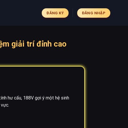
ĐĂNG KÝ
ĐĂNG NHẬP
m giải trí đỉnh cao
tính hư cấu, 188V gợi ý một hệ sinh
 vực.