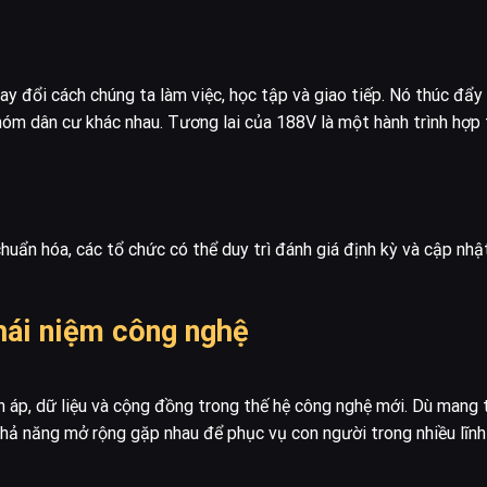
hay đổi cách chúng ta làm việc, học tập và giao tiếp. Nó thúc đ
hóm dân cư khác nhau. Tương lai của 188V là một hành trình hợp 
ẩn hóa, các tổ chức có thể duy trì đánh giá định kỳ và cập nhật
ái niệm công nghệ
n áp, dữ liệu và cộng đồng trong thế hệ công nghệ mới. Dù mang 
khả năng mở rộng gặp nhau để phục vụ con người trong nhiều lĩnh