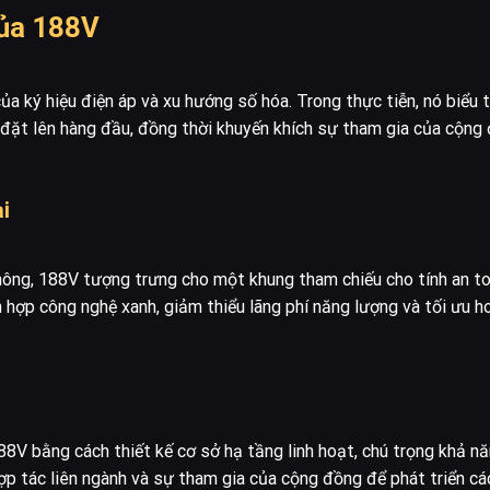
của 188V
a ký hiệu điện áp và xu hướng số hóa. Trong thực tiễn, nó biểu 
 đặt lên hàng đầu, đồng thời khuyến khích sự tham gia của cộng
i
hông, 188V tượng trưng cho một khung tham chiếu cho tính an toà
h hợp công nghệ xanh, giảm thiểu lãng phí năng lượng và tối ưu 
8V bằng cách thiết kế cơ sở hạ tầng linh hoạt, chú trọng khả n
ợp tác liên ngành và sự tham gia của cộng đồng để phát triển cá