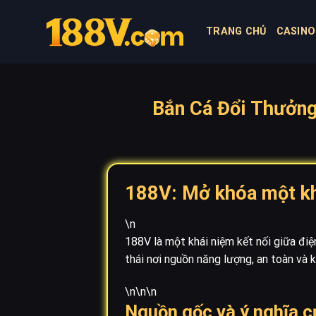
Skip
to
TRANG CHỦ
CASINO
content
Bắn Cá Đổi Thưởng 
188V: Mở khóa một kh
\n
188V là một khái niệm kết nối giữa điệ
thái nơi nguồn năng lượng, an toàn và 
\n
\n\n
Nguồn gốc và ý nghĩa 