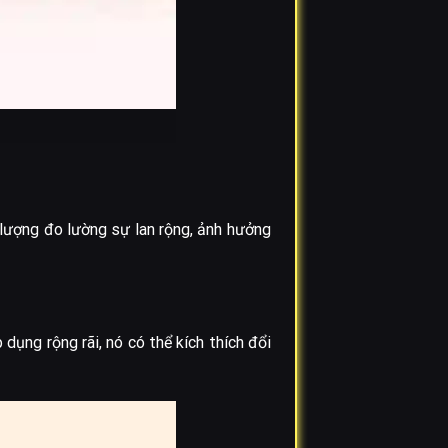
 lượng đo lường sự lan rộng, ảnh hưởng
ụng rộng rãi, nó có thể kích thích đổi