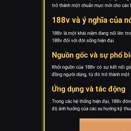
trở thành một chuẩn mực mới cho các h
188v và ý nghĩa của n
188v là một khái niệm đang nổi lên tro
188v đối với đời sống hiện đại.
Nguồn gốc và sự phổ b
Khởi nguồn của 188v có sự kết nối gi
đồng người dùng, từ đó trở thành một 
Ứng dụng và tác động
Trong các hệ thống hiện đại, 188v đón
độ ảnh hưởng của các xu hướng kỹ thuậ