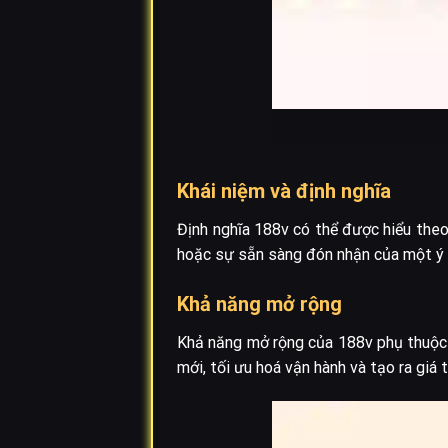
Khái niệm và định nghĩa
Định nghĩa 188v có thể được hiểu theo
hoặc sự sẵn sàng đón nhận của một ý 
Khả năng mở rộng
Khả năng mở rộng của 188v phụ thuộc v
mới, tối ưu hoá vận hành và tạo ra giá t