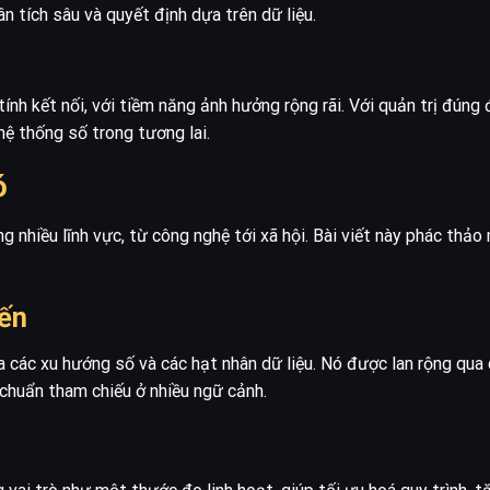
n tích sâu và quyết định dựa trên dữ liệu.
ính kết nối, với tiềm năng ảnh hưởng rộng rãi. Với quản trị đúng
ệ thống số trong tương lai.
ó
ng nhiều lĩnh vực, từ công nghệ tới xã hội. Bài viết này phác thả
iến
a các xu hướng số và các hạt nhân dữ liệu. Nó được lan rộng qua
chuẩn tham chiếu ở nhiều ngữ cảnh.