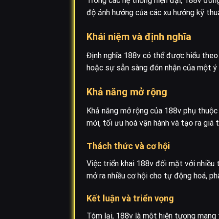
Trong các hệ thống hiện đại, 188v đóng
độ ảnh hưởng của các xu hướng kỹ thuậ
Khái niệm và định nghĩa
Định nghĩa 188v có thể được hiểu theo
hoặc sự sẵn sàng đón nhận của một ý 
Khả năng mở rộng
Khả năng mở rộng của 188v phụ thuộc và
mới, tối ưu hoá vận hành và tạo ra giá t
Thách thức và cơ hội
Việc triển khai 188v đối mặt với nhiều
mở ra nhiều cơ hội cho tự động hoá, phâ
Kết luận và triển vọng
Tóm lại, 188v là một hiện tượng mang t