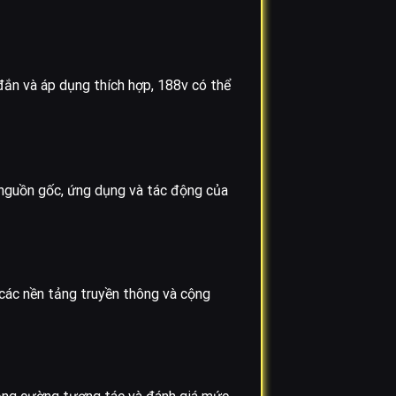
 đắn và áp dụng thích hợp, 188v có thể
o nguồn gốc, ứng dụng và tác động của
 các nền tảng truyền thông và cộng