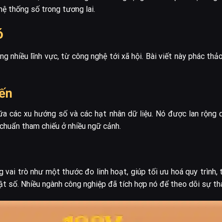
ệ thống số trong tương lai.
ó
ng nhiều lĩnh vực, từ công nghệ tới xã hội. Bài viết này phác t
iến
ữa các xu hướng số và các hạt nhân dữ liệu. Nó được lan rộng 
chuẩn tham chiếu ở nhiều ngữ cảnh.
g vai trò như một thước đo linh hoạt, giúp tối ưu hoá quy trình
t số. Nhiều ngành công nghiệp đã tích hợp nó để theo dõi sự tha